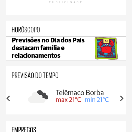
PUBLICIDADE
HORÓSCOPO
Previsões no Dia dos Pais
destacam família e
relacionamentos
PREVISÃO DO TEMPO
Telêmaco Borba
in 22°C
max 21°C
min 21°C
EMPREGOS