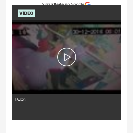
Siga
aRede
no Google
VÍDEO
|
Autor: