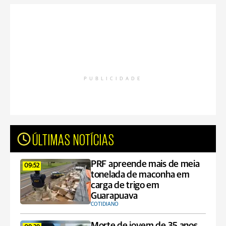
PUBLICIDADE
ÚLTIMAS NOTÍCIAS
PRF apreende mais de meia
09:52
tonelada de maconha em
carga de trigo em
Guarapuava
COTIDIANO
Morte de jovem de 35 anos