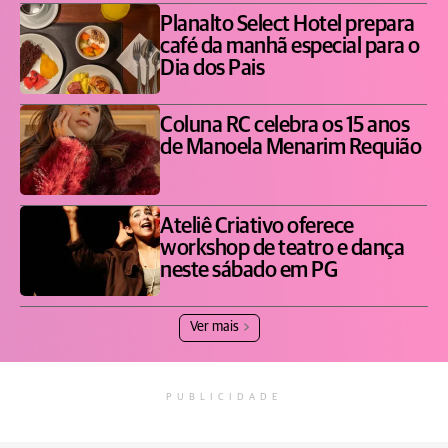
Planalto Select Hotel prepara
café da manhã especial para o
Dia dos Pais
Coluna RC celebra os 15 anos
de Manoela Menarim Requião
Ateliê Criativo oferece
workshop de teatro e dança
neste sábado em PG
Ver mais
PUBLICIDADE