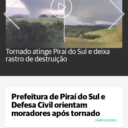
Tornado atinge Piraí do Sul e deixa
H
rastro de destruição
C
m
Prefeitura de Piraí do Sul e
Defesa Civil orientam
moradores após tornado
CAMPOS GERAIS