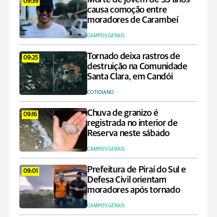
09:39
causa comoção entre
moradores de Carambeí
CAMPOS GERAIS
Tornado deixa rastros de
09:25
destruição na Comunidade
Santa Clara, em Candói
COTIDIANO
Chuva de granizo é
09:16
registrada no interior de
Reserva neste sábado
CAMPOS GERAIS
Prefeitura de Piraí do Sul e
09:01
Defesa Civil orientam
moradores após tornado
CAMPOS GERAIS