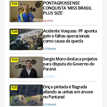
PONTAGROSSENSE
11:54
CONQUISTA 'MISS BRASIL
PLUS SIZE'
AO VIVO
Acidente Voepass: PF aponta
11:39
gelo e falhas operacionais
como causa da queda
COTIDIANO
Sergio Moro destaca projetos
11:34
para disputa do Governo do
Paraná
ELEIÇÕES
Onça-pintada é flagrada
11:31
afiando as unhas em árvore
no Pantanal
COTIDIANO