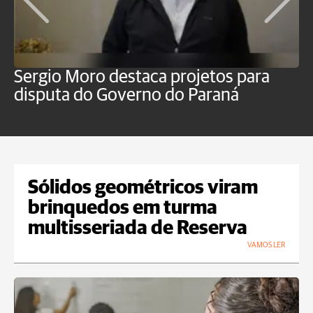
Sergio Moro destaca projetos para
O
disputa do Governo do Paraná
u
Sólidos geométricos viram
brinquedos em turma
multisseriada de Reserva
VAMOS LER