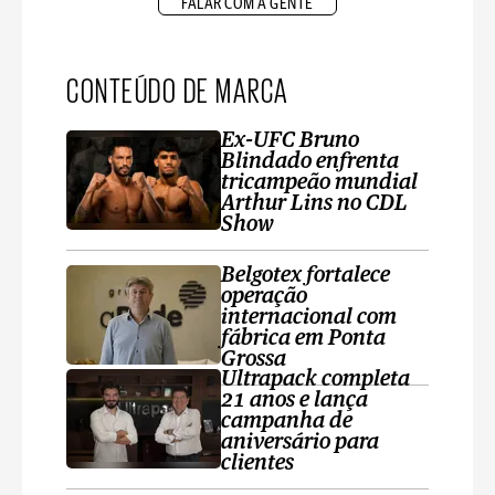
FALAR COM A GENTE
CONTEÚDO DE MARCA
Ex-UFC Bruno
Blindado enfrenta
tricampeão mundial
Arthur Lins no CDL
Show
Belgotex fortalece
operação
internacional com
fábrica em Ponta
Grossa
Ultrapack completa
21 anos e lança
campanha de
aniversário para
clientes