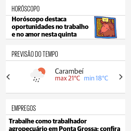
HORÓSCOPO
Horóscopo destaca
oportunidades no trabalho
e no amor nesta quinta
PREVISÃO DO TEMPO
Carambeí
in 18°C
max 21°C
min 18°C
EMPREGOS
Trabalhe como trabalhador
agropecuário em Ponta Grossa; confira