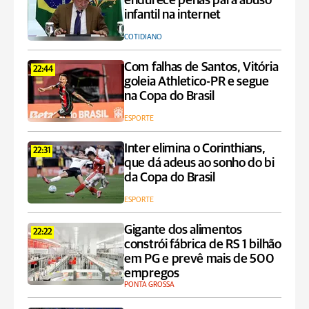
endurece penas para abuso
infantil na internet
COTIDIANO
Com falhas de Santos, Vitória
22:44
goleia Athletico-PR e segue
na Copa do Brasil
ESPORTE
Inter elimina o Corinthians,
22:31
que dá adeus ao sonho do bi
da Copa do Brasil
ESPORTE
Gigante dos alimentos
22:22
constrói fábrica de RS 1 bilhão
em PG e prevê mais de 500
empregos
PONTA GROSSA