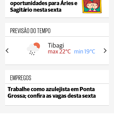
oportunidades para Áries e
Sagitário nesta sexta
PREVISÃO DO TEMPO
Telêmaco Borba
min 19°C
max 22°C
min 19°C
EMPREGOS
Trabalhe como azulejista em Ponta
Grossa; confira as vagas desta sexta