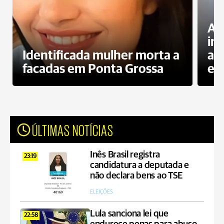
Al
in
Identificada mulher morta a
ag
facadas em Ponta Grossa
es
ÚLTIMAS NOTÍCIAS
Inês Brasil registra
23:19
candidatura a deputada e
não declara bens ao TSE
ELEIÇÕES
Lula sanciona lei que
22:58