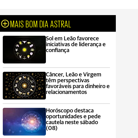
MAIS BOM DIA ASTRAL
Sol em Leão favorece
iniciativas de liderança e
confiança
Câncer, Leão e Virgem
têm perspectivas
favoráveis para dinheiro e
relacionamentos
Horóscopo destaca
oportunidades e pede
cautela neste sábado
(08)