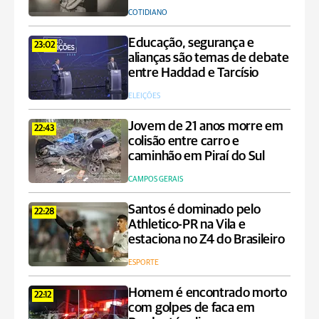
COTIDIANO
Educação, segurança e
23:02
alianças são temas de debate
entre Haddad e Tarcísio
ELEIÇÕES
Jovem de 21 anos morre em
22:43
colisão entre carro e
caminhão em Piraí do Sul
CAMPOS GERAIS
Santos é dominado pelo
22:28
Athletico-PR na Vila e
estaciona no Z4 do Brasileiro
ESPORTE
Homem é encontrado morto
22:12
com golpes de faca em