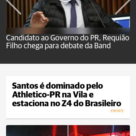
Candidato ao Governo do PR, Requião
S
Filho chega para debate da Band
p
B
Santos é dominado pelo
Athletico-PR na Vila e
estaciona no Z4 do Brasileiro
ESPORTE