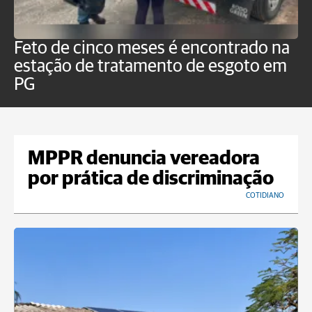
Feto de cinco meses é encontrado na
H
estação de tratamento de esgoto em
m
PG
a
MPPR denuncia vereadora
por prática de discriminação
COTIDIANO