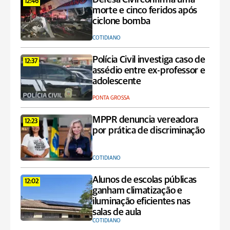
12:46
morte e cinco feridos após
ciclone bomba
COTIDIANO
Polícia Civil investiga caso de
12:37
assédio entre ex-professor e
adolescente
PONTA GROSSA
MPPR denuncia vereadora
12:23
por prática de discriminação
COTIDIANO
Alunos de escolas públicas
12:02
ganham climatização e
iluminação eficientes nas
salas de aula
COTIDIANO