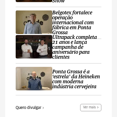
Show
Belgotex fortalece
operação
internacional com
fábrica em Ponta
Grossa
Ultrapack completa
21 anos e lança
campanha de
aniversário para
clientes
Ponta Grossa é a
‘estrela’ da Heineken
com moderna
indústria cervejeira
Quero divulgar
Ver mais