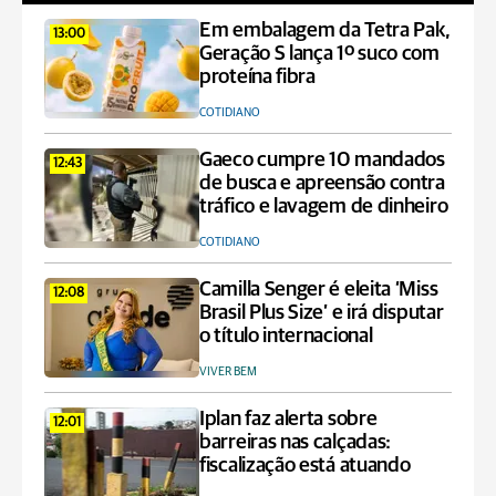
Em embalagem da Tetra Pak,
13:00
Geração S lança 1º suco com
proteína fibra
COTIDIANO
Gaeco cumpre 10 mandados
12:43
de busca e apreensão contra
tráfico e lavagem de dinheiro
COTIDIANO
Camilla Senger é eleita ‘Miss
12:08
Brasil Plus Size’ e irá disputar
o título internacional
VIVER BEM
Iplan faz alerta sobre
12:01
barreiras nas calçadas:
fiscalização está atuando