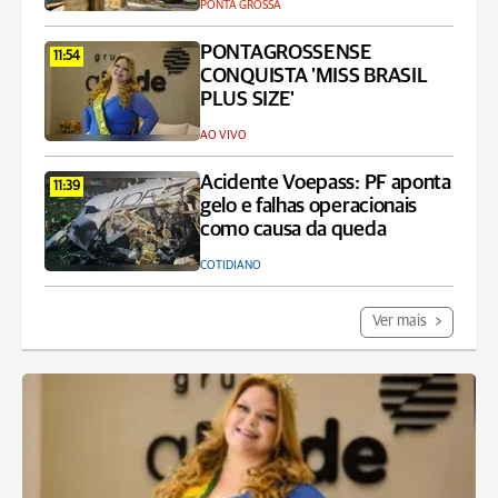
PONTA GROSSA
PONTAGROSSENSE
11:54
CONQUISTA 'MISS BRASIL
PLUS SIZE'
AO VIVO
Acidente Voepass: PF aponta
11:39
gelo e falhas operacionais
como causa da queda
COTIDIANO
Ver mais