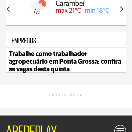
Carambeí
in 18°C
max 21°C
min 18°C
EMPREGOS
Trabalhe como trabalhador
agropecuário em Ponta Grossa; confira
as vagas desta quinta
PUBLICIDADE
AREDEPLAY