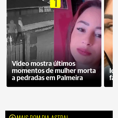
1
Vídeo mostra últimos
momentos de mulher morta
Id
a pedradas em Palmeira
fa
MAIS BOM DIA ASTRAL