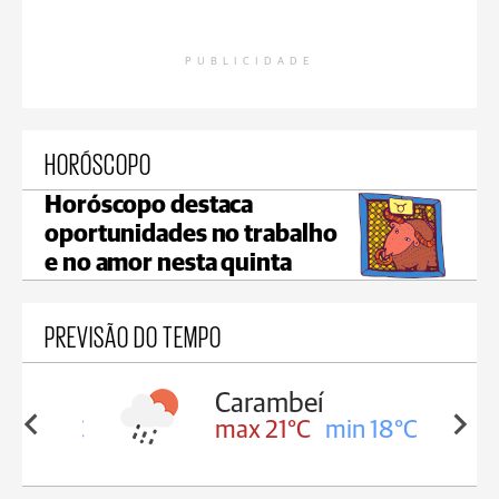
PUBLICIDADE
HORÓSCOPO
Horóscopo destaca
oportunidades no trabalho
e no amor nesta quinta
PREVISÃO DO TEMPO
Carambeí
in 18°C
max 21°C
min 18°C