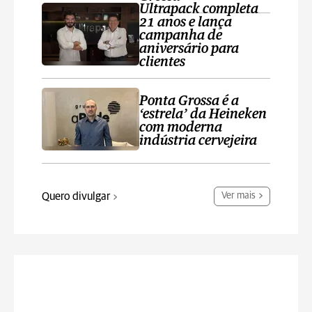
Ultrapack completa
21 anos e lança
campanha de
aniversário para
clientes
Ponta Grossa é a
‘estrela’ da Heineken
com moderna
indústria cervejeira
Quero divulgar
Ver mais