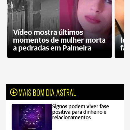
Vídeo mostra últimos
momentos de mulher morta
Id
a pedradas em Palmeira
fa
MAIS BOM DIA ASTRAL
Signos podem viver fase
positiva para dinheiro e
relacionamentos