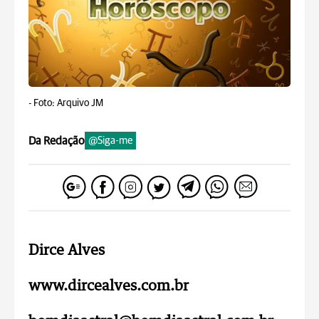
-
Foto: Arquivo JM
Da Redação
@Siga-me
Dirce Alves
www.dircealves.com.br