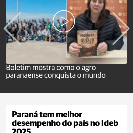
Boletim mostra como o agro
B
paranaense conquista o mundo
B
Paraná tem melhor
desempenho do país no Ideb
2025