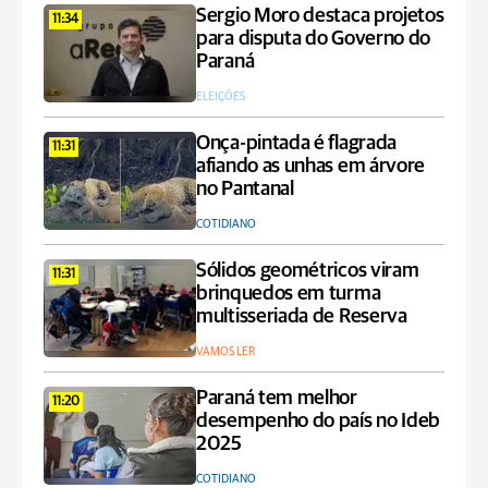
Sergio Moro destaca projetos
11:34
para disputa do Governo do
Paraná
ELEIÇÕES
Onça-pintada é flagrada
11:31
afiando as unhas em árvore
no Pantanal
COTIDIANO
Sólidos geométricos viram
11:31
brinquedos em turma
multisseriada de Reserva
VAMOS LER
Paraná tem melhor
11:20
desempenho do país no Ideb
2025
COTIDIANO