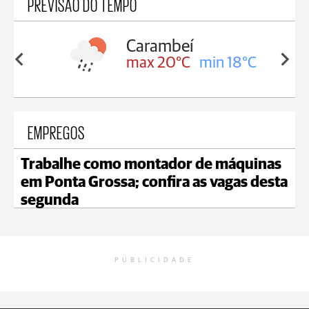
PREVISÃO DO TEMPO
Carambeí
in 18°C
max 20°C
min 18°C
EMPREGOS
Trabalhe como montador de máquinas
em Ponta Grossa; confira as vagas desta
segunda
PUBLICIDADE