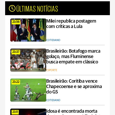
ÚLTIMAS NOTÍCIAS
Milei republica postagem
23:56
com críticas a Lula
COTIDIANO
Brasileirão: Botafogo marca
23:37
golaço, mas Fluminense
busca empate em clássico
ESPORTE
Brasileirão: Coritiba vence
23:22
Chapecoense e se aproxima
do G5
COTIDIANO
Idosa é encontrada morta
23:11