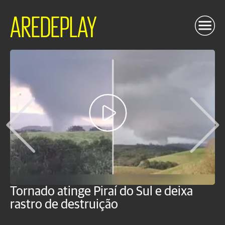
AREDEPLAY
Tornado atinge Piraí do Sul e deixa
H
rastro de destruição
C
m