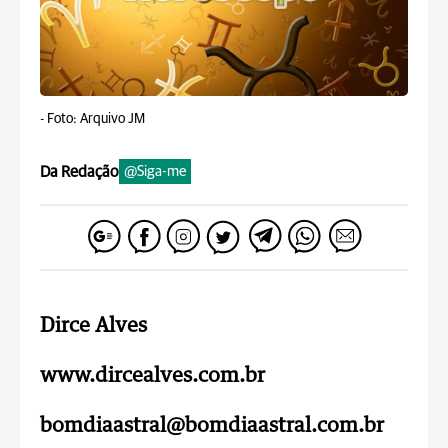
-
Foto: Arquivo JM
Da Redação
@Siga-me
Dirce Alves
www.dircealves.com.br
bomdiaastral@bomdiaastral.com.br