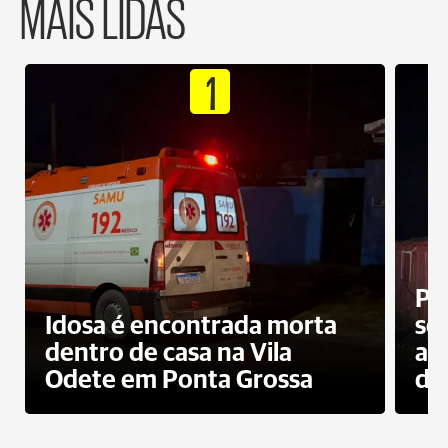
MAIS LIDAS
1
Pr
Idosa é encontrada morta
sec
dentro de casa na Vila
ap
Odete em Ponta Grossa
do