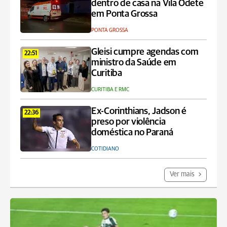
dentro de casa na Vila Odete
em Ponta Grossa
PONTA GROSSA
Gleisi cumpre agendas com
22:51
ministro da Saúde em
Curitiba
CURITIBA E RMC
Ex-Corinthians, Jadson é
22:36
preso por violência
doméstica no Paraná
COTIDIANO
Ver mais