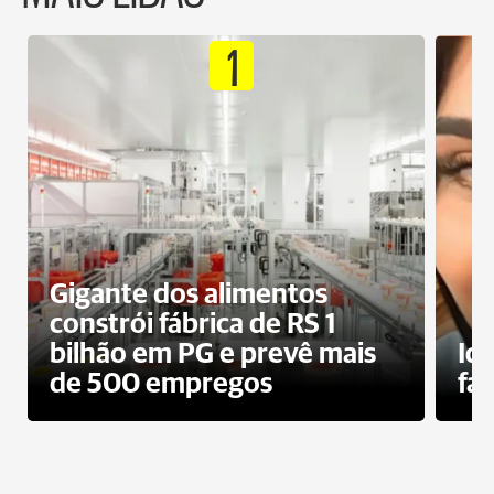
1
Gigante dos alimentos
constrói fábrica de RS 1
bilhão em PG e prevê mais
Id
de 500 empregos
fa