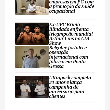
empresas em PG com
a promoção da saúde
ocupacional
Ex-UFC Bruno
Blindado enfrenta
tricampeão mundial
Arthur Lins no CDL
Show
Belgotex fortalece
operação
internacional com
fábrica em Ponta
Grossa
Ultrapack completa
21 anos e lança
campanha de
aniversário para
clientes