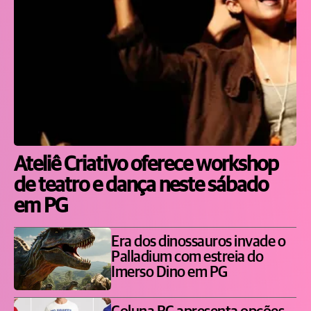
Ateliê Criativo oferece workshop
de teatro e dança neste sábado
em PG
Era dos dinossauros invade o
Palladium com estreia do
Imerso Dino em PG