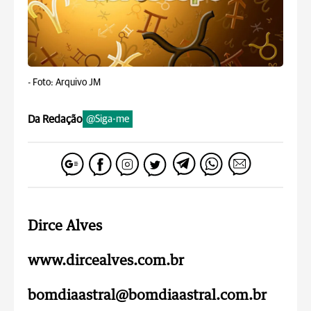
-
Foto: Arquivo JM
Da Redação
@Siga-me
Dirce Alves
www.dircealves.com.br
bomdiaastral@bomdiaastral.com.br