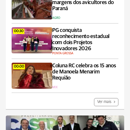
margens dos avicultores do
Paraná
AGRO
PG conquista
00:30
reconhecimento estadual
com dois Projetos
Inovadores 2026
PONTA GROSSA
Coluna RC celebra os 15 anos
00:00
de Manoela Menarim
Requião
MIX
Ver mais