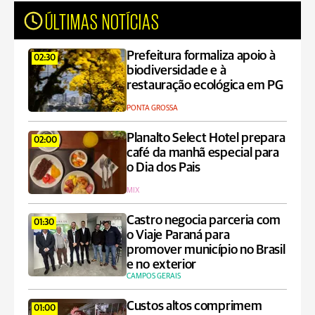
ÚLTIMAS NOTÍCIAS
Prefeitura formaliza apoio à
02:30
biodiversidade e à
restauração ecológica em PG
PONTA GROSSA
Planalto Select Hotel prepara
02:00
café da manhã especial para
o Dia dos Pais
MIX
Castro negocia parceria com
01:30
o Viaje Paraná para
promover município no Brasil
e no exterior
CAMPOS GERAIS
Custos altos comprimem
01:00