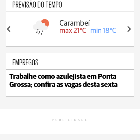
PREVISÃO DO TEMPO
Carambeí
in 18°C
max 21°C
min 18°C
EMPREGOS
Trabalhe como azulejista em Ponta
Grossa; confira as vagas desta sexta
PUBLICIDADE