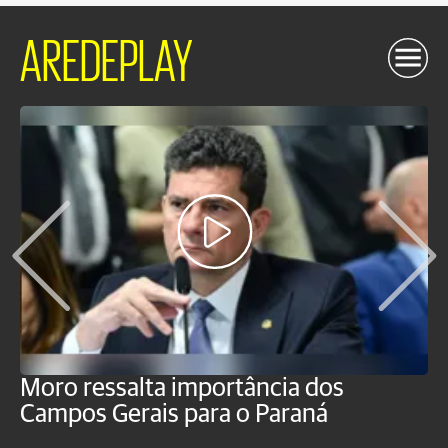
AREDEPLAY
Moro ressalta importância dos
E
Campos Gerais para o Paraná
m