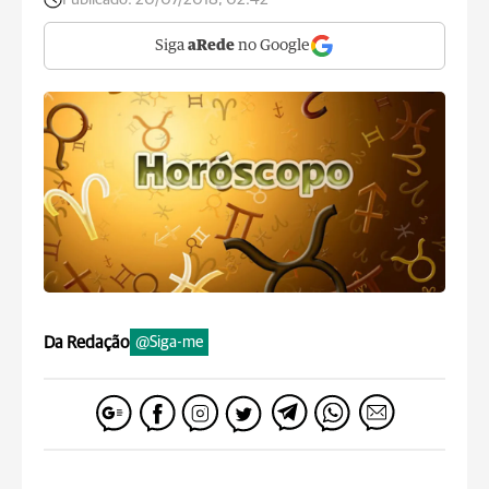
Siga
aRede
no Google
Da Redação
@Siga-me