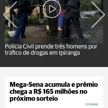
Polícia Civil prende três homens por
P
tráfico de drogas em Ipiranga
c
f
Mega-Sena acumula e prêmio
chega a R$ 165 milhões no
próximo sorteio
COTIDIANO