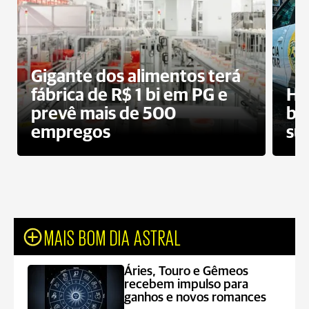
Gigante dos alimentos terá
fábrica de R$ 1 bi em PG e
Ho
prevê mais de 500
bo
empregos
su
MAIS BOM DIA ASTRAL
Áries, Touro e Gêmeos
recebem impulso para
ganhos e novos romances