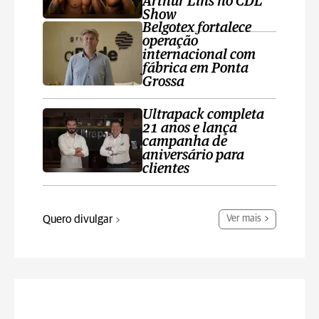
Arthur Lins no CDL
Show
Belgotex fortalece
operação
internacional com
fábrica em Ponta
Grossa
Ultrapack completa
21 anos e lança
campanha de
aniversário para
clientes
Quero divulgar
Ver mais