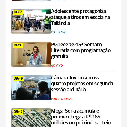
Adolescente protagoniza
10:02
ataque a tiros em escola na
Tailândia
COTIDIANO
PG recebe 45ª Semana
10:00
Literária com programação
gratuita
AO VIVO
Câmara Jovem aprova
09:49
quatro projetos em segunda
sessão ordinária
PONTA GROSSA
Mega-Sena acumula e
09:47
prêmio chega a R$ 165
milhões no próximo sorteio