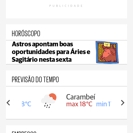
PUBLICIDADE
HORÓSCOPO
Astros apontam boas
oportunidades para Áries e
Sagitário nesta sexta
PREVISÃO DO TEMPO
Carambeí
in 18°C
max 18°C
min 17°C