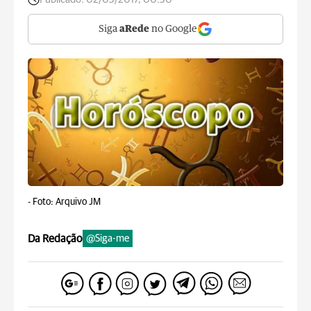
Siga
aRede
no Google
-
Foto: Arquivo JM
Da Redação
@Siga-me