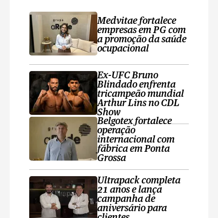
Medvitae fortalece
empresas em PG com
a promoção da saúde
ocupacional
Ex-UFC Bruno
Blindado enfrenta
tricampeão mundial
Arthur Lins no CDL
Show
Belgotex fortalece
operação
internacional com
fábrica em Ponta
Grossa
Ultrapack completa
21 anos e lança
campanha de
aniversário para
clientes