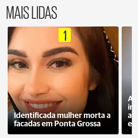
MAIS LIDAS
1
Al
in
Identificada mulher morta a
ag
facadas em Ponta Grossa
es