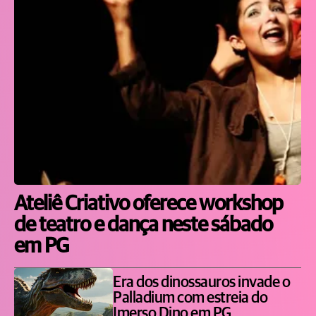
Ateliê Criativo oferece workshop
de teatro e dança neste sábado
em PG
Era dos dinossauros invade o
Palladium com estreia do
Imerso Dino em PG