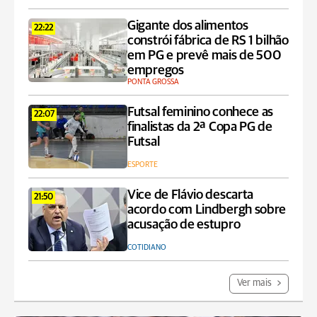
Gigante dos alimentos
22:22
constrói fábrica de RS 1 bilhão
em PG e prevê mais de 500
empregos
PONTA GROSSA
Futsal feminino conhece as
22:07
finalistas da 2ª Copa PG de
Futsal
ESPORTE
Vice de Flávio descarta
21:50
acordo com Lindbergh sobre
acusação de estupro
COTIDIANO
Ver mais