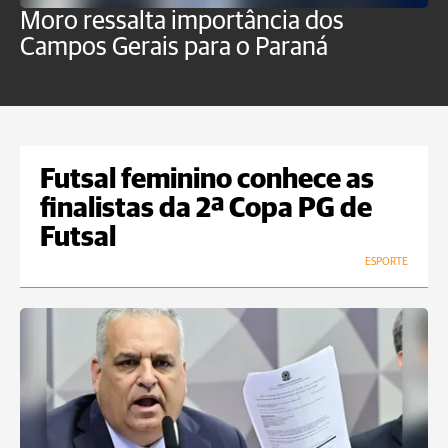
Moro ressalta importância dos
E
Campos Gerais para o Paraná
m
Futsal feminino conhece as
finalistas da 2ª Copa PG de
Futsal
ESPORTE