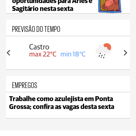
oportunidades para Áries e
Sagitário nesta sexta
PREVISÃO DO TEMPO
Carambeí
in 18°C
max 21°C
min 18°C
EMPREGOS
Trabalhe como azulejista em Ponta
Grossa; confira as vagas desta sexta