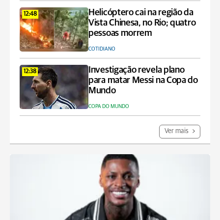
Helicóptero cai na região da
12:48
Vista Chinesa, no Rio; quatro
pessoas morrem
COTIDIANO
Investigação revela plano
12:38
para matar Messi na Copa do
Mundo
COPA DO MUNDO
Ver mais