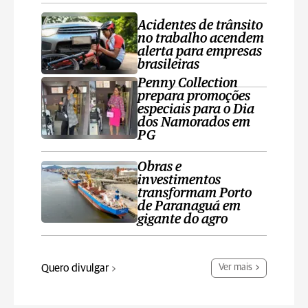
Acidentes de trânsito
no trabalho acendem
alerta para empresas
brasileiras
Penny Collection
prepara promoções
especiais para o Dia
dos Namorados em
PG
Obras e
investimentos
transformam Porto
de Paranaguá em
gigante do agro
Quero divulgar
Ver mais