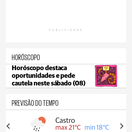
PUBLICIDADE
HORÓSCOPO
Horóscopo destaca
oportunidades e pede
cautela neste sábado (08)
PREVISÃO DO TEMPO
Carambeí
in 18°C
max 20°C
min 18°C