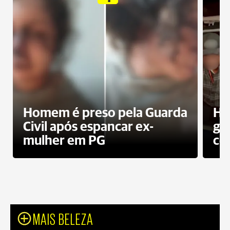
Homem é preso pela Guarda
Ho
Civil após espancar ex-
gr
mulher em PG
co
MAIS BELEZA