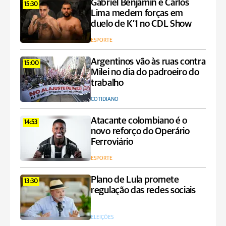
Gabriel Benjamin e Carlos
15:30
Lima medem forças em
duelo de K’1 no CDL Show
ESPORTE
Argentinos vão às ruas contra
15:00
Milei no dia do padroeiro do
trabalho
COTIDIANO
Atacante colombiano é o
14:53
novo reforço do Operário
Ferroviário
ESPORTE
Plano de Lula promete
13:30
regulação das redes sociais
ELEIÇÕES