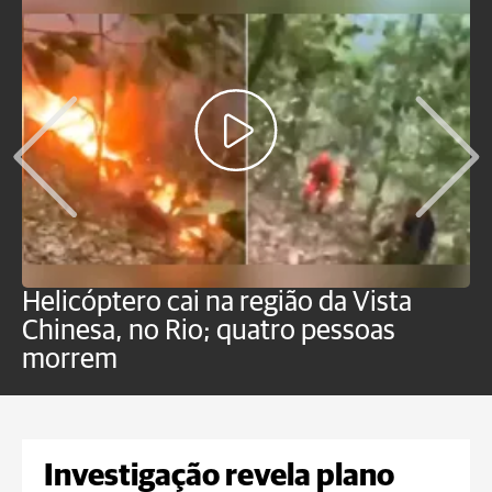
Helicóptero cai na região da Vista
C
Chinesa, no Rio; quatro pessoas
a
morrem
o
Investigação revela plano