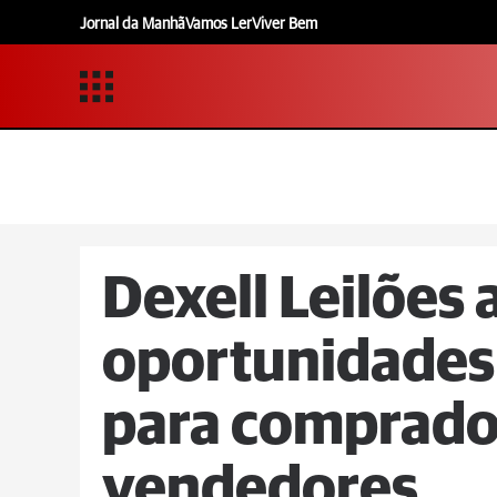
Jornal da Manhã
Vamos Ler
Viver Bem
Dexell Leilões
oportunidades
para comprado
vendedores