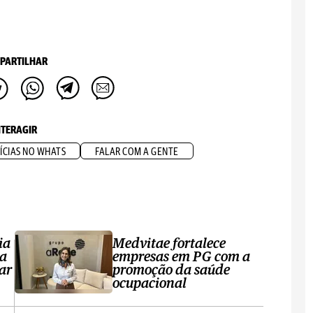
PARTILHAR
NTERAGIR
ÍCIAS NO WHATS
FALAR COM A GENTE
ia
Medvitae fortalece
ta
empresas em PG com a
ar
promoção da saúde
ocupacional