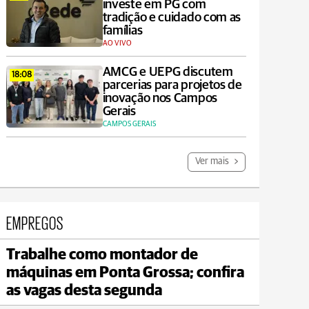
investe em PG com
tradição e cuidado com as
famílias
AO VIVO
AMCG e UEPG discutem
18:08
parcerias para projetos de
inovação nos Campos
Gerais
CAMPOS GERAIS
Ver mais
EMPREGOS
Trabalhe como montador de
Irati
máquinas em Ponta Grossa; confira
max 17°C
min 17°C
as vagas desta segunda