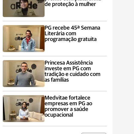
de proteção à mulher
PG recebe 45ª Semana
Literária com
programação gratuita
Princesa Assistência
investe em PG com
tradição e cuidado com
as famílias
Medvitae fortalece
empresas em PG ao
promover a saúde
ocupacional