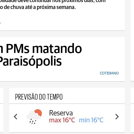
bilidade deve continuar nos próximos dias, com
ão de chuva até a próxima semana.
A
m PMs matando
araisópolis
COTIDIANO
PREVISÃO DO TEMPO
Reserva
max 16°C
min 16°C