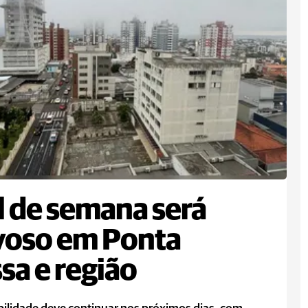
l de semana será
voso em Ponta
sa e região