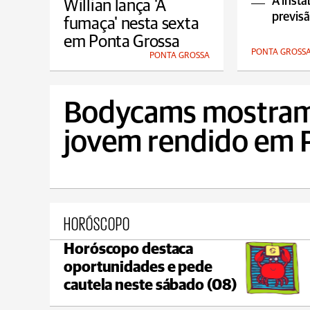
A insta
Willian lança 'A
previs
fumaça' nesta sexta
em Ponta Grossa
PONTA GROSS
PONTA GROSSA
Bodycams mostra
jovem rendido em P
HORÓSCOPO
Horóscopo destaca
Telêmaco Borba
oportunidades e pede
max 19°C
min 17°C
cautela neste sábado (08)