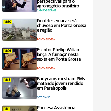
perspectivas para o
agronegócio brasileiro
CAMPOS GERAIS
Final de semana será
18:30
chuvoso em Ponta Grossa
e região
PONTA GROSSA
Escritor Phellip Willian
18:26
lança 'A fumaça' nesta
sexta em Ponta Grossa
PONTA GROSSA
Bodycams mostram PMs
18:18
matando jovem rendido
em Paraisópolis
COTIDIANO
Princesa Assistência
18:11