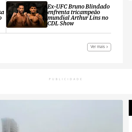
Ex-UFC Bruno Blindado
sa
enfrenta tricampeão
o
mundial Arthur Lins no
CDL Show
Ver mais
PUBLICIDADE