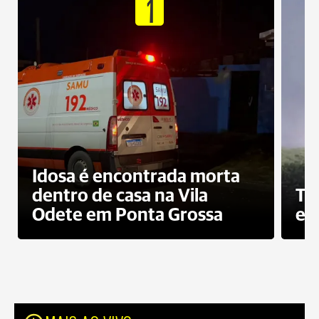
1
Idosa é encontrada morta
dentro de casa na Vila
To
Odete em Ponta Grossa
e 