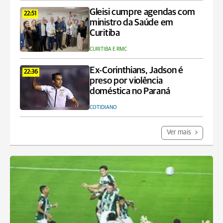
Gleisi cumpre agendas com
22:51
ministro da Saúde em
Curitiba
CURITIBA E RMC
Ex-Corinthians, Jadson é
22:36
preso por violência
doméstica no Paraná
COTIDIANO
Ver mais