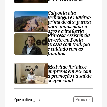
K’1 no CDL Show
Calponta alia
tecnologia e matéria-
prima de alta pureza
para impulsionar o
agro e a indústria
Princesa Assistência
investe em Ponta
Grossa com tradição
e cuidado com as
famílias
Medvitae fortalece
empresas em PG com
a promoção da saúde
ocupacional
Quero divulgar
Ver mais