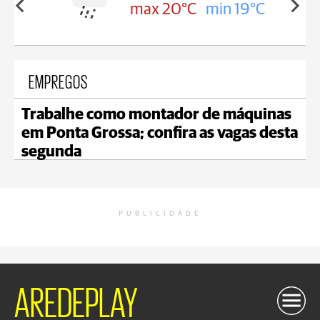
in 17°C
max 20°C
min 19°C
EMPREGOS
Trabalhe como montador de máquinas
em Ponta Grossa; confira as vagas desta
segunda
PUBLICIDADE
AREDEPLAY