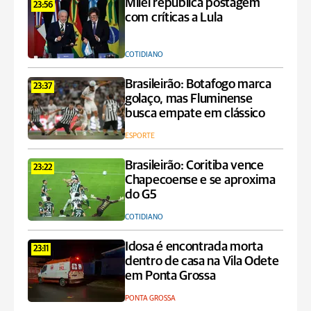
Milei republica postagem
23:56
com críticas a Lula
COTIDIANO
Brasileirão: Botafogo marca
23:37
golaço, mas Fluminense
busca empate em clássico
ESPORTE
Brasileirão: Coritiba vence
23:22
Chapecoense e se aproxima
do G5
COTIDIANO
Idosa é encontrada morta
23:11
dentro de casa na Vila Odete
em Ponta Grossa
PONTA GROSSA