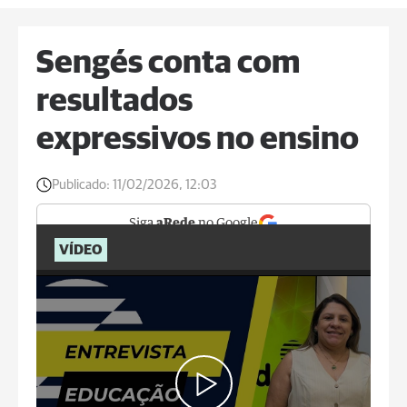
Sengés conta com
resultados
expressivos no ensino
Publicado:
11/02/2026, 12:03
Siga
aRede
no Google
VÍDEO