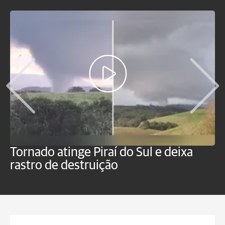
Tornado atinge Piraí do Sul e deixa
H
rastro de destruição
C
m