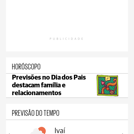
PUBLICIDADE
HORÓSCOPO
Previsões no Dia dos Pais
destacam família e
relacionamentos
PREVISÃO DO TEMPO
lis
Ivaí