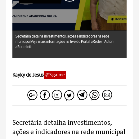
aRede.info
Secretária detalha investimentos, ações e indicadores na rede
municipalVeja mais informações na live do Portal aRede: |
Autor:
aRede.info
Kayky de Jesus
@Siga-me
Secretária detalha investimentos,
ações e indicadores na rede municipal