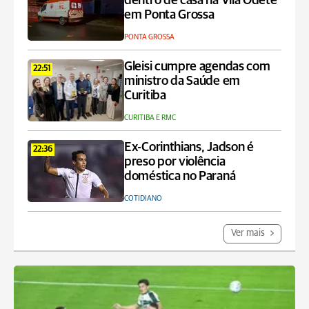
dentro de casa na Vila Odete
em Ponta Grossa
PONTA GROSSA
Gleisi cumpre agendas com
22:51
ministro da Saúde em
Curitiba
CURITIBA E RMC
Ex-Corinthians, Jadson é
22:36
preso por violência
doméstica no Paraná
COTIDIANO
Ver mais