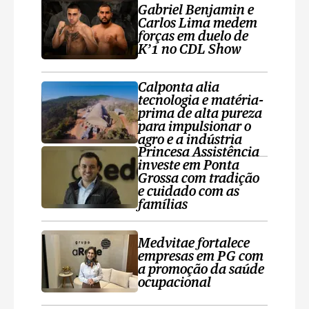
Gabriel Benjamin e
Carlos Lima medem
forças em duelo de
K’1 no CDL Show
Calponta alia
tecnologia e matéria-
prima de alta pureza
para impulsionar o
agro e a indústria
Princesa Assistência
investe em Ponta
Grossa com tradição
e cuidado com as
famílias
Medvitae fortalece
empresas em PG com
a promoção da saúde
ocupacional