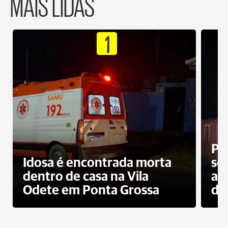
MAIS LIDAS
1
Pr
Idosa é encontrada morta
sec
dentro de casa na Vila
ap
Odete em Ponta Grossa
do