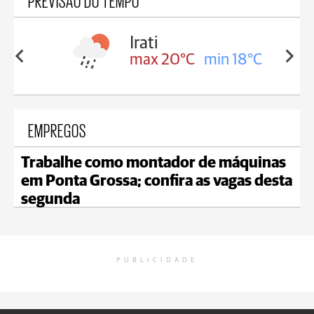
PREVISÃO DO TEMPO
Irati
in 18°C
max 20°C
min 18°C
EMPREGOS
Trabalhe como montador de máquinas
em Ponta Grossa; confira as vagas desta
segunda
PUBLICIDADE