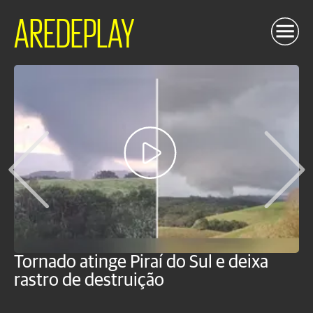
AREDEPLAY
Tornado atinge Piraí do Sul e deixa
H
rastro de destruição
C
m