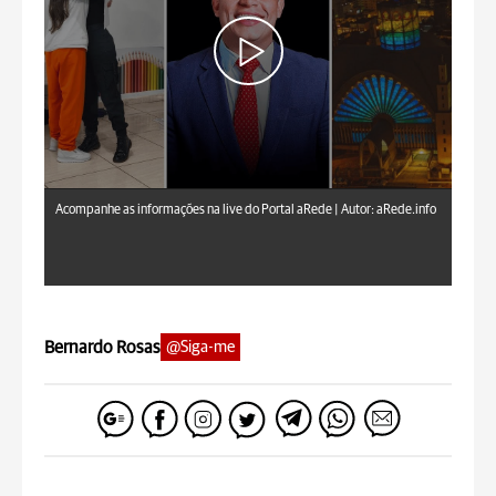
aRede.info
Acompanhe as informações na live do Portal aRede |
Autor: aRede.info
Bernardo Rosas
@Siga-me