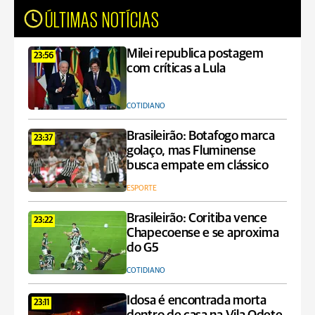
ÚLTIMAS NOTÍCIAS
Milei republica postagem
23:56
com críticas a Lula
COTIDIANO
Brasileirão: Botafogo marca
23:37
golaço, mas Fluminense
busca empate em clássico
ESPORTE
Brasileirão: Coritiba vence
23:22
Chapecoense e se aproxima
do G5
COTIDIANO
Idosa é encontrada morta
23:11