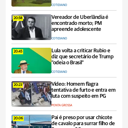
COTIDIANO
Vereador de Uberlândia é
20:58
encontrado morto; PM
apreende adolescente
COTIDIANO
Lula volta a criticar Rubio e
20:45
diz que secretário de Trump
"odeia o Brasil"
COTIDIANO
Vídeo: Homem flagra
20:23
tentativa de furto e entra em
luta com suspeito em PG
PONTA GROSSA
Pai é preso por usar chicote
20:06
de cavalo para surrar filho de