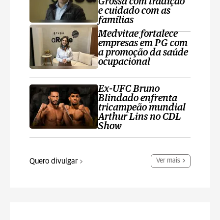
Grossa com tradição
e cuidado com as
famílias
Medvitae fortalece
empresas em PG com
a promoção da saúde
ocupacional
Ex-UFC Bruno
Blindado enfrenta
tricampeão mundial
Arthur Lins no CDL
Show
Quero divulgar
Ver mais