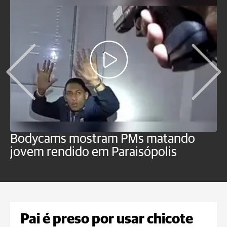
Bodycams mostram PMs matando
P
jovem rendido em Paraisópolis
c
f
Pai é preso por usar chicote