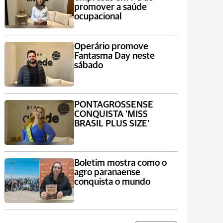
promover a saúde
ocupacional
Operário promove
Fantasma Day neste
sábado
PONTAGROSSENSE
CONQUISTA 'MISS
BRASIL PLUS SIZE'
Boletim mostra como o
agro paranaense
conquista o mundo