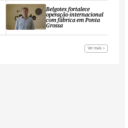
Belgotex fortalece
a
operação internacional
com fábrica em Ponta
Grossa
Ver mais