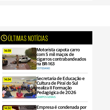
ÚLTIMAS NOTÍCIAS
Motorista capota carro
14:59
com 5 mil maços de
cigarros contrabandeados
na BR-163
COTIDIANO
Secretaria de Educação e
14:54
Cultura de Piraí do Sul
realiza II Formação
Pedagógica de 2026
CAMPOS GERAIS
Empresa é condenada por
14:50