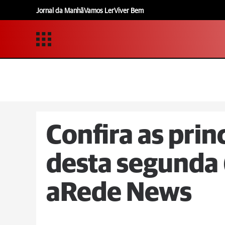
Jornal da Manhã
Vamos Ler
Viver Bem
Confira as prin
desta segunda
aRede News