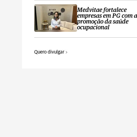
Medvitae fortalece
empresas em PG com 
promoção da saúde
ocupacional
Quero divulgar