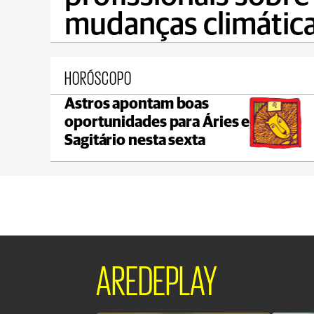
mudanças climátic
HORÓSCOPO
Astros apontam boas
Reserva
oportunidades para Áries e
max 16°C
min 16°C
Sagitário nesta sexta
AREDEPLAY