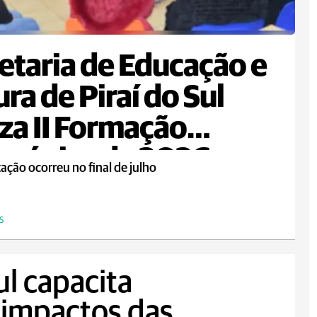
etaria de Educação e
ura de Piraí do Sul
iza II Formação
agógica de 2026
ação ocorreu no final de julho
S
ul capacita
e impactos das