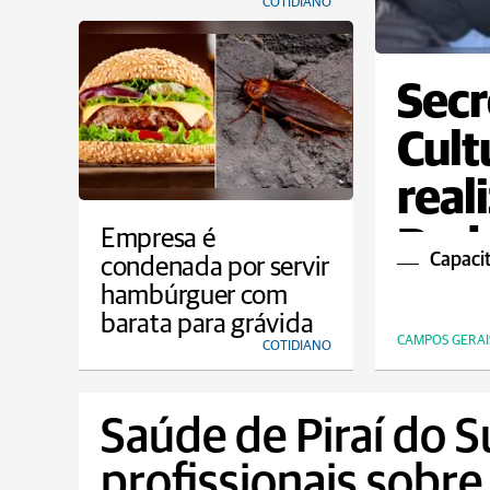
COTIDIANO
Secr
Cult
real
Ped
Empresa é
Capacit
condenada por servir
hambúrguer com
barata para grávida
CAMPOS GERAI
COTIDIANO
Saúde de Piraí do S
profissionais sobr