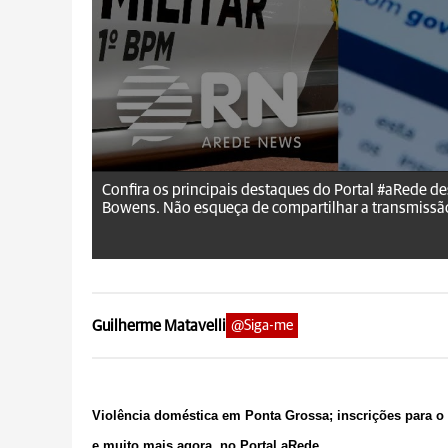
aRede.info
Confira os principais destaques do Portal #aRede d
Bowens. Não esqueça de compartilhar a transmissão 
Guilherme Matavelli
@Siga-me
Violência doméstica em Ponta Grossa; inscrições para o 
e muito mais agora, no Portal aRede.