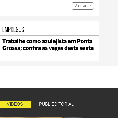
Ver mais
EMPREGOS
Trabalhe como azulejista em Ponta
Ipiranga
Grossa; confira as vagas desta sexta
max 15°C
min 14°C
VÍDEOS
PUBLIEDITORIAL