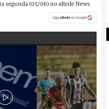
esta segunda (05/06) no aRede News
Siga
aRede
no Google