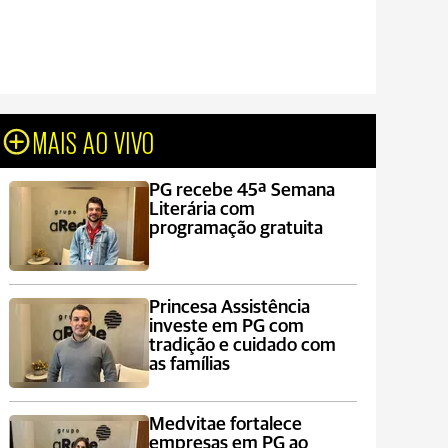
MAIS AO VIVO
PG recebe 45ª Semana
Literária com
programação gratuita
Princesa Assistência
investe em PG com
tradição e cuidado com
as famílias
Medvitae fortalece
empresas em PG ao