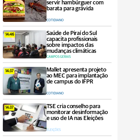
servir hambúrguer com
barata para grávida
COTIDIANO
Saúde de Piraí do Sul
14:46
capacita profissionais
sobre impactos das
mudanças climáticas
CAMPOS GERAIS
Mallet apresenta projeto
14:37
ao MEC para implantação
de campus do IFPR
COTIDIANO
TSE cria conselho para
14:37
monitorar desinformação
e uso de IA nas Eleições
ELEIÇÕES