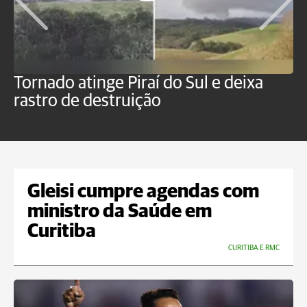
Tornado atinge Piraí do Sul e deixa
H
rastro de destruição
C
m
Gleisi cumpre agendas com
ministro da Saúde em
Curitiba
CURITIBA E RMC