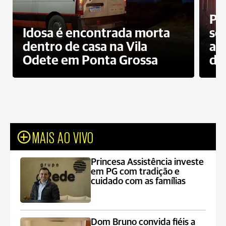
Pr
Idosa é encontrada morta
sec
dentro de casa na Vila
ap
Odete em Ponta Grossa
do
MAIS AO VIVO
Princesa Assistência investe
em PG com tradição e
cuidado com as famílias
Dom Bruno convida fiéis a