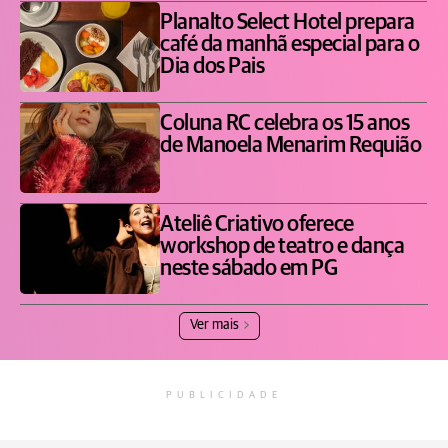
Planalto Select Hotel prepara
café da manhã especial para o
Dia dos Pais
Coluna RC celebra os 15 anos
de Manoela Menarim Requião
Ateliê Criativo oferece
workshop de teatro e dança
neste sábado em PG
Ver mais
PUBLICIDADE