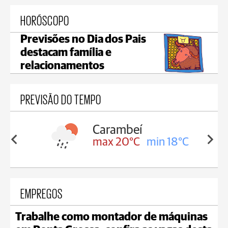
HORÓSCOPO
Previsões no Dia dos Pais
destacam família e
relacionamentos
PREVISÃO DO TEMPO
Jaguariaíva
in 18°C
max 20°C
min 18°C
EMPREGOS
Trabalhe como montador de máquinas