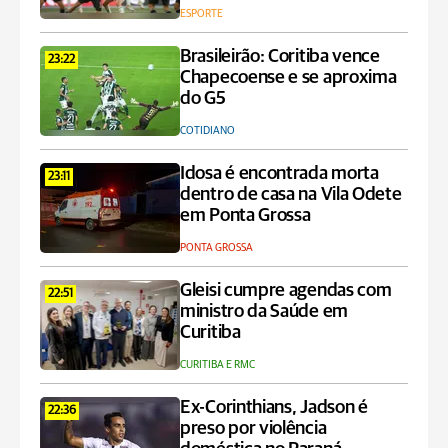
ESPORTE
Brasileirão: Coritiba vence
23:22
Chapecoense e se aproxima
do G5
COTIDIANO
Idosa é encontrada morta
23:11
dentro de casa na Vila Odete
em Ponta Grossa
PONTA GROSSA
Gleisi cumpre agendas com
22:51
ministro da Saúde em
Curitiba
CURITIBA E RMC
Ex-Corinthians, Jadson é
22:36
preso por violência