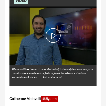
VÍDEO
aRede.info
#Reserva 💬 ➡️ Prefeito Lucas Machado (Podemos) destaca avanço de
projetos nas áreas de saúde, habitação e infraestrutura. Confira a
entrevista exclusiva no ... |
Autor: aRede.info
Guilherme Matavelli
@Siga-me