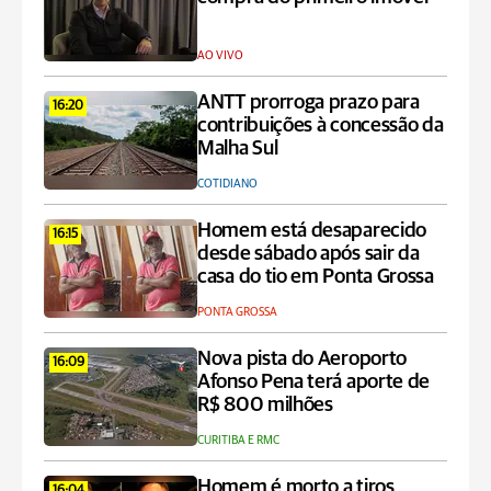
AO VIVO
ANTT prorroga prazo para
16:20
contribuições à concessão da
Malha Sul
COTIDIANO
Homem está desaparecido
16:15
desde sábado após sair da
casa do tio em Ponta Grossa
PONTA GROSSA
Nova pista do Aeroporto
16:09
Afonso Pena terá aporte de
R$ 800 milhões
CURITIBA E RMC
Homem é morto a tiros