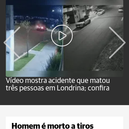
Vídeo mostra acidente que matou
T
três pessoas em Londrina; confira
c
Homem é morto a tiros