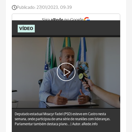
Publicado:
27/01/2023, 09:39
Siga
aRede
no Google
VÍDEO
aRede.info
Deputado estadual Moacyr Fadel (PSD) esteve em Castro nesta
semana, onde participou de uma série de reuniões com lideranças.
Parlamentar também destaca plano... |
Autor: aRede.info