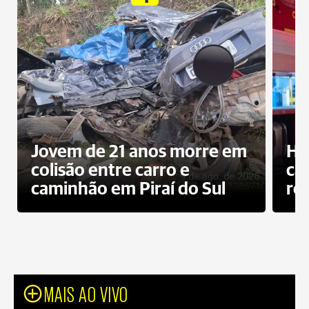
Jovem de 21 anos morre em
Ho
colisão entre carro e
ca
caminhão em Piraí do Sul
ro
MAIS AO VIVO