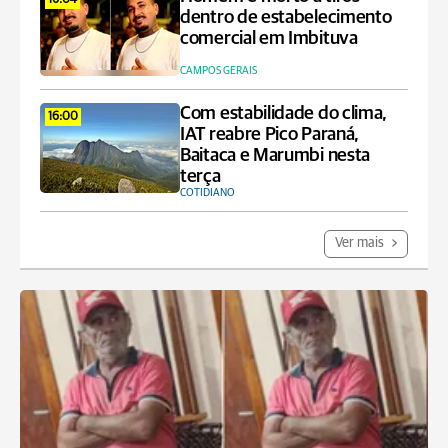
16:04
dentro de estabelecimento
comercial em Imbituva
CAMPOS GERAIS
Com estabilidade do clima,
16:00
IAT reabre Pico Paraná,
Baitaca e Marumbi nesta
terça
COTIDIANO
Ver mais