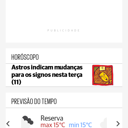
PUBLICIDADE
HORÓSCOPO
Astros indicam mudanças
para os signos nesta terça
(11)
PREVISÃO DO TEMPO
Irati
in 15°C
max 11°C
min 11°C