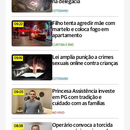
na delegacia
COTIDIANO
Filho tenta agredir mãe com
09:22
martelo e coloca fogo em
apartamento
CURITIBA E RMC
Lei amplia punição a crimes
09:16
sexuais online contra crianças
COTIDIANO
Princesa Assistência investe
09:05
em PG com tradição e
cuidado com as famílias
AO VIVO
Operário convoca a torcida
08:58