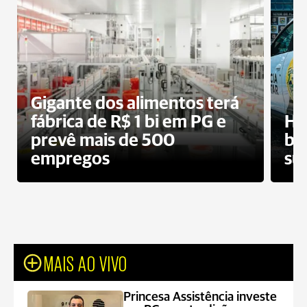
Gigante dos alimentos terá
fábrica de R$ 1 bi em PG e
Ho
prevê mais de 500
bo
empregos
su
MAIS AO VIVO
Princesa Assistência investe