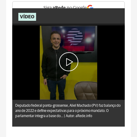
Siga
aRede
no Google
VÍDEO
aRede.info
Deputado federal ponta-grossense, Aliel Machado (PV) faz balanço do
ano de 2022 e define expectativas para o próximo mandato. O
parlamentar integra a base do... |
Autor: aRede.info