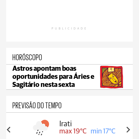
PUBLICIDADE
HORÓSCOPO
Astros apontam boas
oportunidades para Áries e
Sagitário nesta sexta
PREVISÃO DO TEMPO
Irati
in 18°C
max 19°C
min 17°C