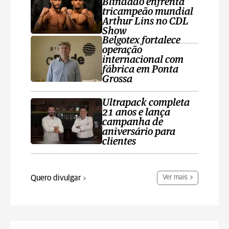
Blindado enfrenta
tricampeão mundial
Arthur Lins no CDL
Show
Belgotex fortalece
operação
internacional com
fábrica em Ponta
Grossa
Ultrapack completa
21 anos e lança
campanha de
aniversário para
clientes
Quero divulgar
Ver mais