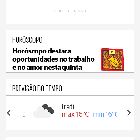
PUBLICIDADE
HORÓSCOPO
Horóscopo destaca
oportunidades no trabalho
e no amor nesta quinta
PREVISÃO DO TEMPO
Irati
min 17°C
max 16°C
min 16°C