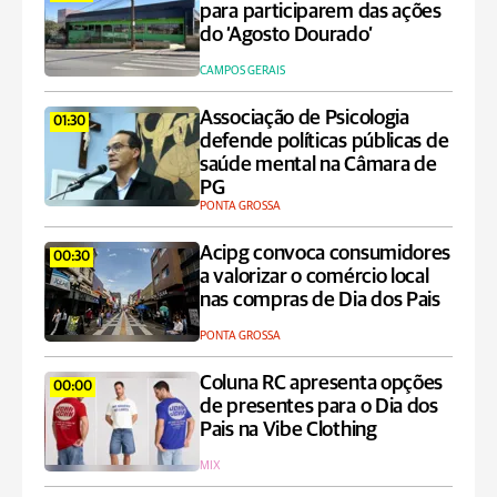
para participarem das ações
do ‘Agosto Dourado’
CAMPOS GERAIS
Associação de Psicologia
01:30
defende políticas públicas de
saúde mental na Câmara de
PG
PONTA GROSSA
Acipg convoca consumidores
00:30
a valorizar o comércio local
nas compras de Dia dos Pais
PONTA GROSSA
Coluna RC apresenta opções
00:00
de presentes para o Dia dos
Pais na Vibe Clothing
MIX