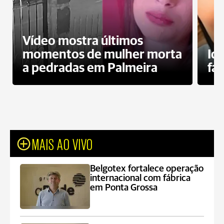
Vídeo mostra últimos
momentos de mulher morta
Id
a pedradas em Palmeira
fa
MAIS AO VIVO
Belgotex fortalece operação
internacional com fábrica
em Ponta Grossa