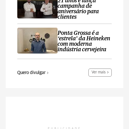
21 anos e lança
campanha de
aniversário para
clientes
Ponta Grossa é a
‘estrela’ da Heineken
com moderna
indústria cervejeira
Quero divulgar
Ver mais
PUBLICIDADE