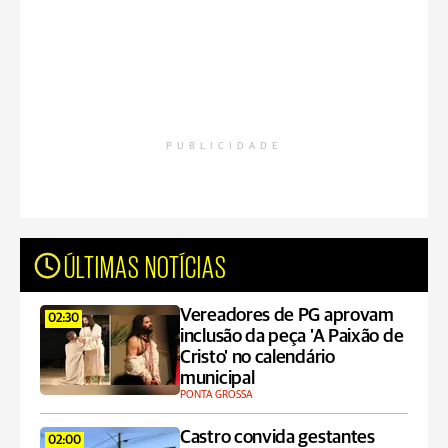
PUBLICIDADE
ÚLTIMAS NOTÍCIAS
Vereadores de PG aprovam
02:30
inclusão da peça 'A Paixão de
Cristo' no calendário
municipal
PONTA GROSSA
Castro convida gestantes
02:00