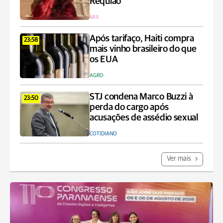
Requião
MIX
Após tarifaço, Haiti compra
23:58
mais vinho brasileiro do que
os EUA
AGRO
STJ condena Marco Buzzi à
23:50
perda do cargo após
acusações de assédio sexual
COTIDIANO
Ver mais