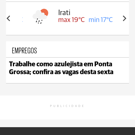
Irati
in 18°C
max 19°C
min 17°C
EMPREGOS
Trabalhe como azulejista em Ponta
Grossa; confira as vagas desta sexta
PUBLICIDADE