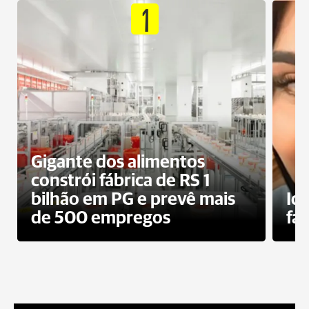
1
Gigante dos alimentos
constrói fábrica de RS 1
bilhão em PG e prevê mais
Id
de 500 empregos
fa