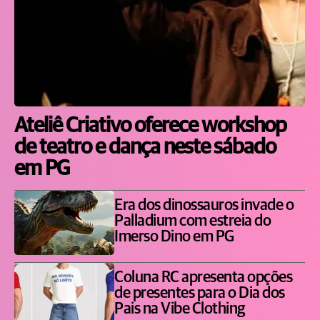
Ateliê Criativo oferece workshop
de teatro e dança neste sábado
em PG
Era dos dinossauros invade o
Palladium com estreia do
Imerso Dino em PG
Coluna RC apresenta opções
de presentes para o Dia dos
Pais na Vibe Clothing