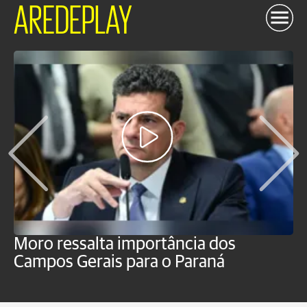
AREDEPLAY
Moro ressalta importância dos
E
Campos Gerais para o Paraná
m