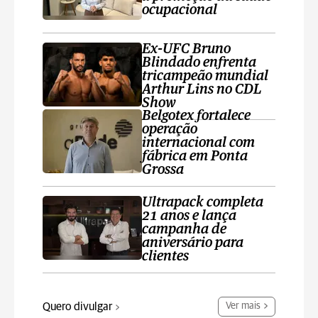
ocupacional
Ex-UFC Bruno
Blindado enfrenta
tricampeão mundial
Arthur Lins no CDL
Show
Belgotex fortalece
operação
internacional com
fábrica em Ponta
Grossa
Ultrapack completa
21 anos e lança
campanha de
aniversário para
clientes
Quero divulgar
Ver mais