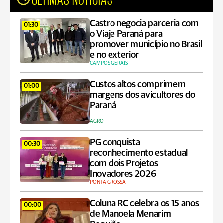
Castro negocia parceria com
01:30
o Viaje Paraná para
promover município no Brasil
e no exterior
CAMPOS GERAIS
Custos altos comprimem
01:00
margens dos avicultores do
Paraná
AGRO
PG conquista
00:30
reconhecimento estadual
com dois Projetos
Inovadores 2026
PONTA GROSSA
Coluna RC celebra os 15 anos
00:00
de Manoela Menarim