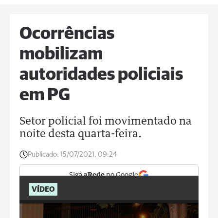
Ocorrências
mobilizam
autoridades policiais
em PG
Setor policial foi movimentado na
noite desta quarta-feira.
Publicado:
15/07/2021, 09:24
Siga
aRede
no Google
VÍDEO