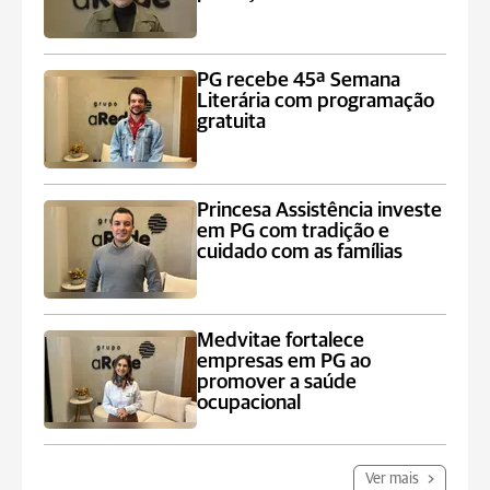
PG recebe 45ª Semana
Literária com programação
gratuita
Princesa Assistência investe
em PG com tradição e
cuidado com as famílias
Medvitae fortalece
empresas em PG ao
promover a saúde
ocupacional
Ver mais