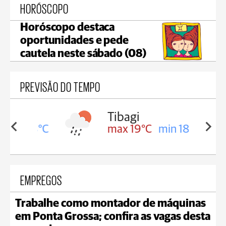
HORÓSCOPO
Horóscopo destaca
oportunidades e pede
cautela neste sábado (08)
PREVISÃO DO TEMPO
a
Tibagi
in 18°C
max 19°C
min 18°C
EMPREGOS
Trabalhe como montador de máquinas
em Ponta Grossa; confira as vagas desta