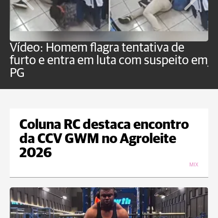
Vídeo: Homem flagra tentativa de
B
furto e entra em luta com suspeito em
j
PG
Coluna RC destaca encontro
da CCV GWM no Agroleite
2026
MIX