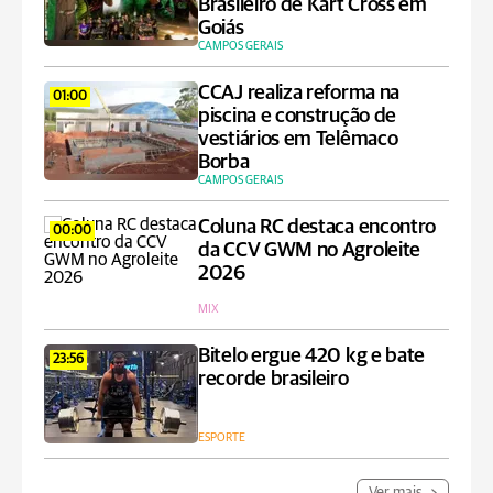
Brasileiro de Kart Cross em
Goiás
CAMPOS GERAIS
CCAJ realiza reforma na
01:00
piscina e construção de
vestiários em Telêmaco
Borba
CAMPOS GERAIS
Coluna RC destaca encontro
00:00
da CCV GWM no Agroleite
2026
MIX
Bitelo ergue 420 kg e bate
23:56
recorde brasileiro
ESPORTE