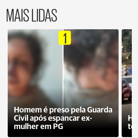
MAIS LIDAS
1
Homem é preso pela Guarda
Civil após espancar ex-
Ho
mulher em PG
te