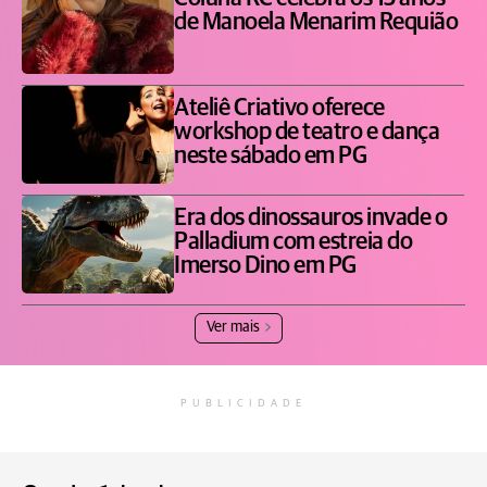
de Manoela Menarim Requião
Ateliê Criativo oferece
workshop de teatro e dança
neste sábado em PG
Era dos dinossauros invade o
Palladium com estreia do
Imerso Dino em PG
Ver mais
PUBLICIDADE