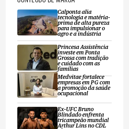
Calponta alia
tecnologia e matéria-
prima de alta pureza
para impulsionar o
agro e a indústria
Princesa Assistência
investe em Ponta
Grossa com tradição
e cuidado com as
famílias
Medvitae fortalece
empresas em PG com
a promoção da saúde
ocupacional
Ex-UFC Bruno
Blindado enfrenta
tricampeão mundial
Arthur Lins no CDL