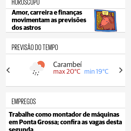
HORÓSCOPO
Amor, carreira e finanças
movimentam as previsões
dos astros
PREVISÃO DO TEMPO
Carambeí
in 19°C
max 20°C
min 19°C
EMPREGOS
Trabalhe como montador de máquinas
em Ponta Grossa; confira as vagas desta
segunda