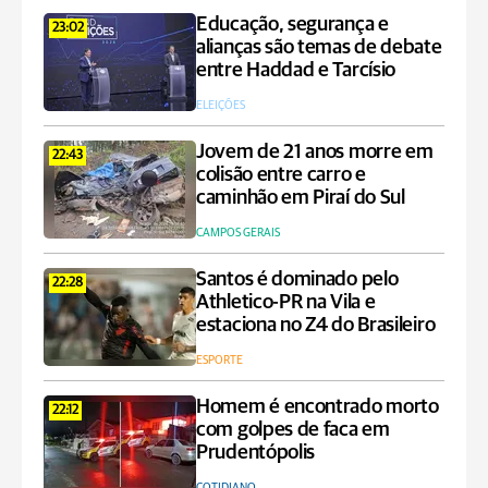
Educação, segurança e
23:02
alianças são temas de debate
entre Haddad e Tarcísio
ELEIÇÕES
Jovem de 21 anos morre em
22:43
colisão entre carro e
caminhão em Piraí do Sul
CAMPOS GERAIS
Santos é dominado pelo
22:28
Athletico-PR na Vila e
estaciona no Z4 do Brasileiro
ESPORTE
Homem é encontrado morto
22:12
com golpes de faca em
Prudentópolis
COTIDIANO