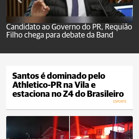
Candidato ao Governo do PR, Requião
S
Filho chega para debate da Band
p
B
Santos é dominado pelo
Athletico-PR na Vila e
estaciona no Z4 do Brasileiro
ESPORTE