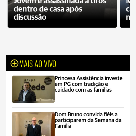
Jovem é assassinada a tiros
Mo
dentro de casa após
ca
discussão
mo
MAIS AO VIVO
Princesa Assistência investe
em PG com tradição e
cuidado com as famílias
Dom Bruno convida fiéis a
participarem da Semana da
Família