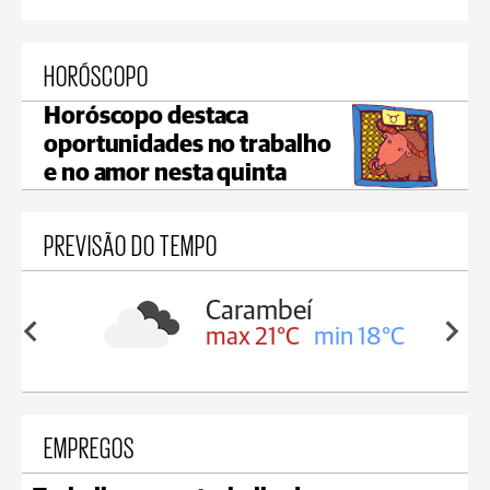
HORÓSCOPO
Horóscopo destaca
oportunidades no trabalho
e no amor nesta quinta
PREVISÃO DO TEMPO
Carambeí
in 19°C
max 21°C
min 18°C
EMPREGOS