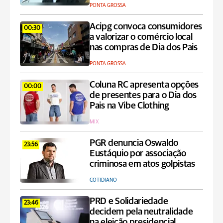
PONTA GROSSA
Acipg convoca consumidores
00:30
a valorizar o comércio local
nas compras de Dia dos Pais
PONTA GROSSA
Coluna RC apresenta opções
00:00
de presentes para o Dia dos
Pais na Vibe Clothing
MIX
PGR denuncia Oswaldo
23:56
Eustáquio por associação
criminosa em atos golpistas
COTIDIANO
PRD e Solidariedade
23:46
decidem pela neutralidade
na eleição presidencial