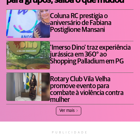
para grupos; saiba o que mudou
Coluna RC prestigia o
aniversário de Fabiana
Postiglione Mansani
'Imerso Dino' traz experiência
jurássica em 360° ao
Shopping Palladium em PG
Rotary Club Vila Velha
promove evento para
combate à violência contra
mulher
Ver mais
PUBLICIDADE