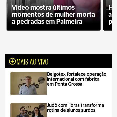
Vídeo mostra últimos
Ho
momentos de mulher morta
ag
a pedradas em Palmeira
pr
MAIS AO VIVO
Belgotex fortalece operação
internacional com fábrica
em Ponta Grossa
Judô com libras transforma
rotina de alunos surdos