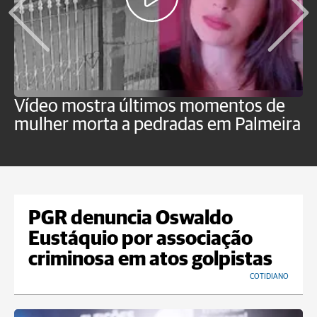
Vídeo mostra últimos momentos de
"
mulher morta a pedradas em Palmeira
c
U
PGR denuncia Oswaldo
Eustáquio por associação
criminosa em atos golpistas
COTIDIANO