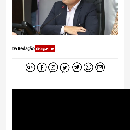
Da Redação
@Siga-me