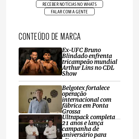
RECEBER NOTÍCIAS NO WHATS
FALAR COM A GENTE
CONTEÚDO DE MARCA
Ex-UFC Bruno
Blindado enfrenta
tricampeão mundial
Arthur Lins no CDL
Show
Belgotex fortalece
operação
internacional com
fábrica em Ponta
Grossa
Ultrapack completa
21 anos e lança
campanha de
aniversário para