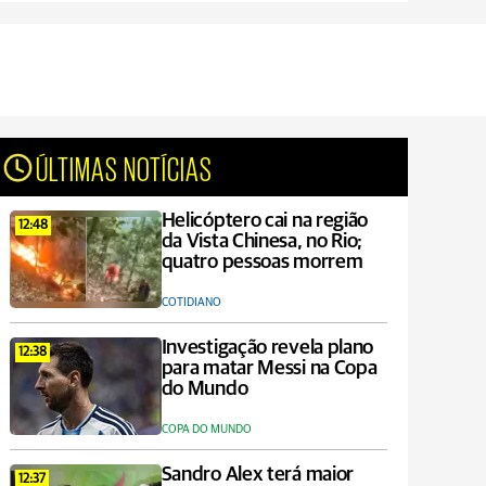
ÚLTIMAS NOTÍCIAS
Helicóptero cai na região
12:48
da Vista Chinesa, no Rio;
quatro pessoas morrem
COTIDIANO
Investigação revela plano
12:38
para matar Messi na Copa
do Mundo
COPA DO MUNDO
Sandro Alex terá maior
12:37