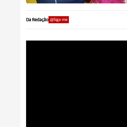
Da Redação
@Siga-me