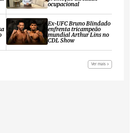
ocupacional
Ex-UFC Bruno Blindado
sa
enfrenta tricampeão
o
mundial Arthur Lins no
CDL Show
Ver mais