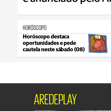
HORÓSCOPO
Horóscopo destaca
Castro
oportunidades e pede
C
max 21°C
min 18°C
cautela neste sábado (08)
AREDEPLAY