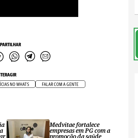
PARTILHAR
NTERAGIR
ÍCIAS NO WHATS
FALAR COM A GENTE
ia
Medvitae fortalece
ta
empresas em PG com a
ar
promoção da saúde