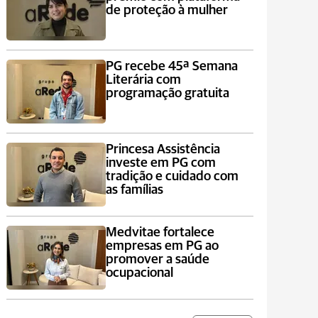
de proteção à mulher
PG recebe 45ª Semana
Literária com
programação gratuita
Princesa Assistência
investe em PG com
tradição e cuidado com
as famílias
Medvitae fortalece
empresas em PG ao
promover a saúde
ocupacional