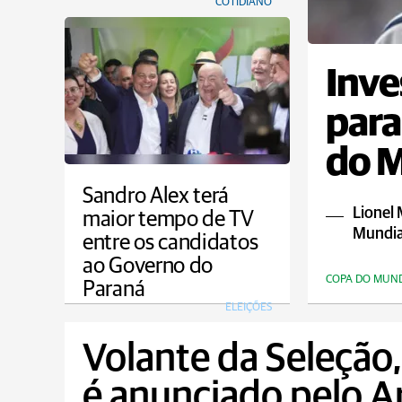
COTIDIANO
Inve
para
do 
Sandro Alex terá
Lionel 
maior tempo de TV
Mundia
entre os candidatos
ao Governo do
COPA DO MUN
Paraná
ELEIÇÕES
Volante da Seleção
é anunciado pelo A