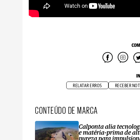
COM
I
RELATAR ERROS
RECEBER NOT
CONTEÚDO DE MARCA
Calponta alia tecnolog
e matéria-prima de al
pureza para impulsion