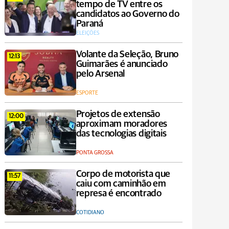
tempo de TV entre os
candidatos ao Governo do
Paraná
ELEIÇÕES
Volante da Seleção, Bruno
12:13
Guimarães é anunciado
pelo Arsenal
ESPORTE
Projetos de extensão
12:00
aproximam moradores
das tecnologias digitais
PONTA GROSSA
Corpo de motorista que
11:57
caiu com caminhão em
represa é encontrado
COTIDIANO