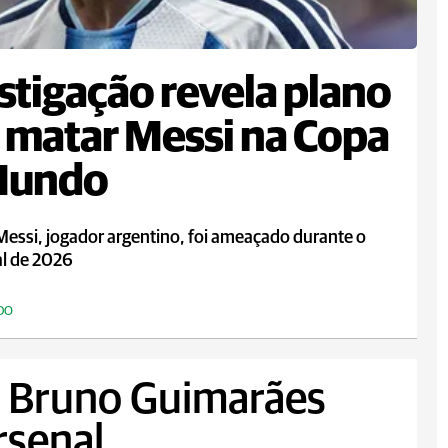
stigação revela plano
 matar Messi na Copa
Mundo
Messi, jogador argentino, foi ameaçado durante o
l de 2026
DO
, Bruno Guimarães
rsenal