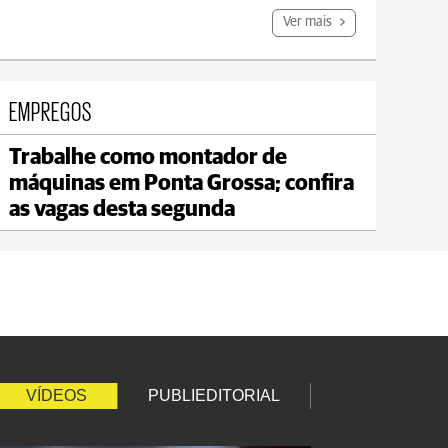
Ver mais
EMPREGOS
Trabalhe como montador de
Jaguariaíva
máquinas em Ponta Grossa; confira
max 20°C
min 18°C
as vagas desta segunda
VÍDEOS
PUBLIEDITORIAL