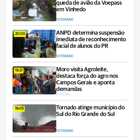
queda de avião da Voepass
em Vinhedo
COTIDIANO
ANPD determina suspensão
20:03
imediata de reconhecimento
facial de alunos do PR
COTIDIANO
Moro visita Agroleite,
19:21
destaca força do agro nos
Campos Gerais e aponta
demandas
ELEIÇÕES
Tornado atinge município do
19:05
Sul do Rio Grande do Sul
COTIDIANO