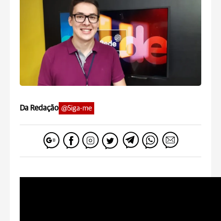
Da Redação
@Siga-me