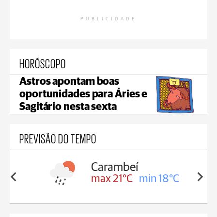
PUBLICIDADE
HORÓSCOPO
Astros apontam boas
oportunidades para Áries e
Sagitário nesta sexta
PREVISÃO DO TEMPO
Jaguariaíva
in 18°C
max 22°C
min 19°C