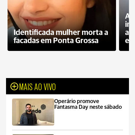
Al
in
Identificada mulher morta a
ag
facadas em Ponta Grossa
es
MAIS AO VIVO
Operário promove
Fantasma Day neste sábado