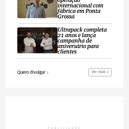
operação
internacional com
fábrica em Ponta
Grossa
Ultrapack completa
21 anos e lança
campanha de
aniversário para
clientes
Quero divulgar
Ver mais
PUBLICIDADE