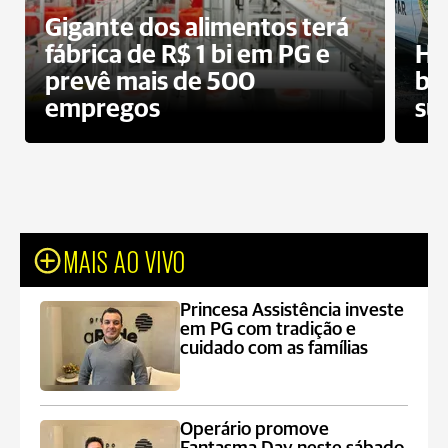
Gigante dos alimentos terá
fábrica de R$ 1 bi em PG e
Ho
prevê mais de 500
bo
empregos
su
MAIS AO VIVO
Princesa Assistência investe
em PG com tradição e
cuidado com as famílias
Operário promove