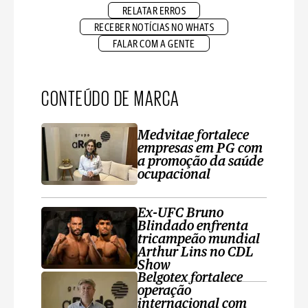
RELATAR ERROS
RECEBER NOTÍCIAS NO WHATS
FALAR COM A GENTE
CONTEÚDO DE MARCA
Medvitae fortalece
empresas em PG com
a promoção da saúde
ocupacional
Ex-UFC Bruno
Blindado enfrenta
tricampeão mundial
Arthur Lins no CDL
Show
Belgotex fortalece
operação
internacional com