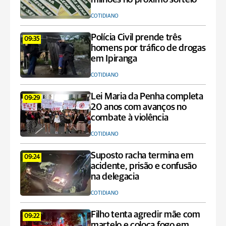
COTIDIANO
Polícia Civil prende três
09:35
homens por tráfico de drogas
em Ipiranga
COTIDIANO
Lei Maria da Penha completa
09:29
20 anos com avanços no
combate à violência
COTIDIANO
Suposto racha termina em
09:24
acidente, prisão e confusão
na delegacia
COTIDIANO
Filho tenta agredir mãe com
09:22
martelo e coloca fogo em