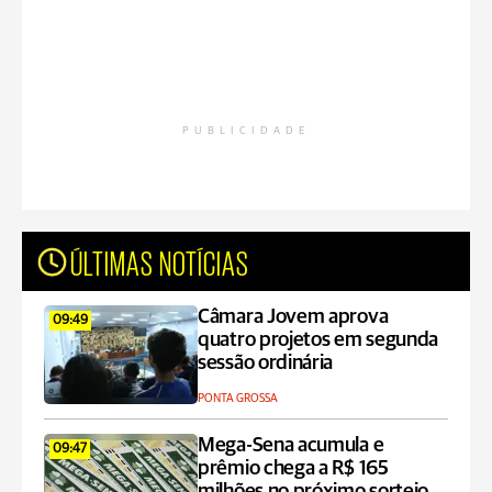
PUBLICIDADE
ÚLTIMAS NOTÍCIAS
Câmara Jovem aprova
09:49
quatro projetos em segunda
sessão ordinária
PONTA GROSSA
Mega-Sena acumula e
09:47
prêmio chega a R$ 165
milhões no próximo sorteio