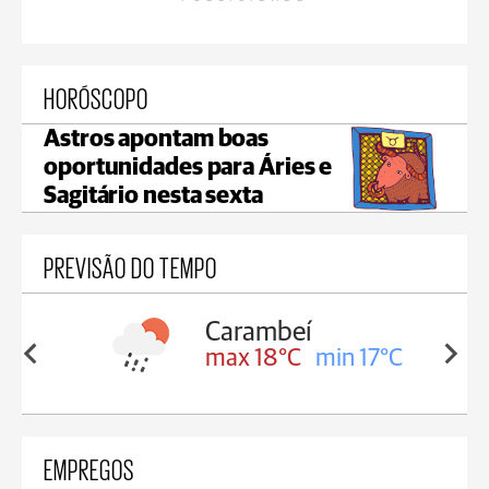
HORÓSCOPO
Astros apontam boas
oportunidades para Áries e
Sagitário nesta sexta
PREVISÃO DO TEMPO
Carambeí
in 18°C
max 18°C
min 17°C
EMPREGOS