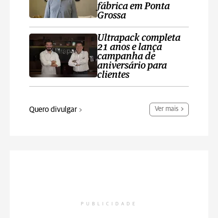
fábrica em Ponta
Grossa
Ultrapack completa
21 anos e lança
campanha de
aniversário para
clientes
Quero divulgar
Ver mais
PUBLICIDADE