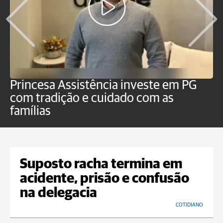
Princesa Assistência investe em PG
O
com tradição e cuidado com as
p
famílias
Suposto racha termina em
acidente, prisão e confusão
na delegacia
COTIDIANO