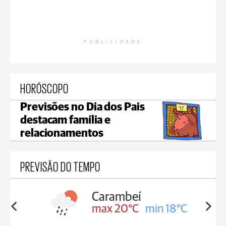
PUBLICIDADE
HORÓSCOPO
Previsões no Dia dos Pais
destacam família e
relacionamentos
PREVISÃO DO TEMPO
Jaguariaíva
in 18°C
max 20°C
min 18°C