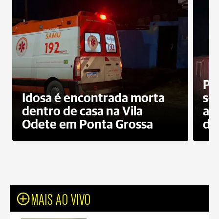
Pr
Idosa é encontrada morta
sec
dentro de casa na Vila
ap
Odete em Ponta Grossa
do
MAIS AO VIVO