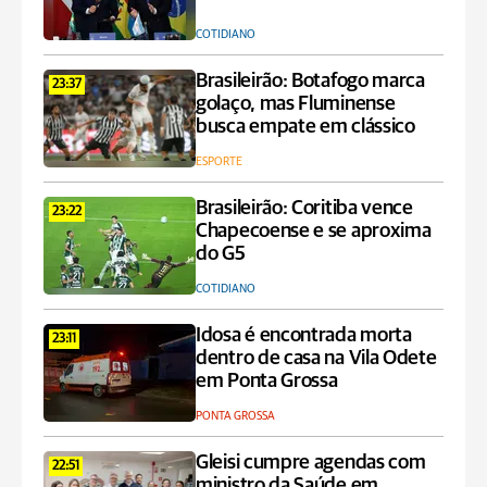
COTIDIANO
Brasileirão: Botafogo marca
23:37
golaço, mas Fluminense
busca empate em clássico
ESPORTE
Brasileirão: Coritiba vence
23:22
Chapecoense e se aproxima
do G5
COTIDIANO
Idosa é encontrada morta
23:11
dentro de casa na Vila Odete
em Ponta Grossa
PONTA GROSSA
Gleisi cumpre agendas com
22:51
ministro da Saúde em