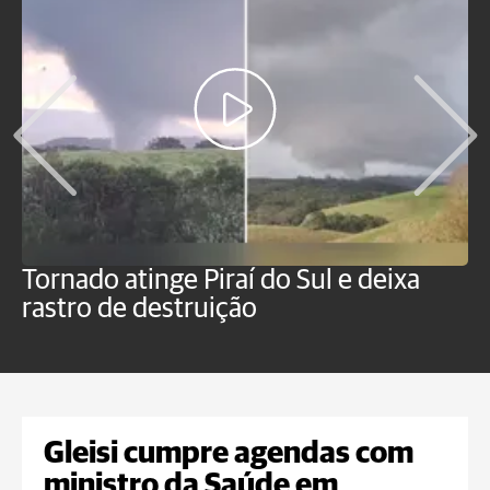
Tornado atinge Piraí do Sul e deixa
H
rastro de destruição
C
m
Gleisi cumpre agendas com
ministro da Saúde em