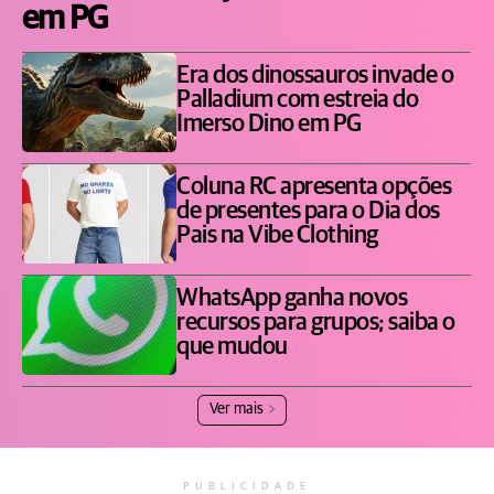
em PG
Era dos dinossauros invade o
Palladium com estreia do
Imerso Dino em PG
Coluna RC apresenta opções
de presentes para o Dia dos
Pais na Vibe Clothing
WhatsApp ganha novos
recursos para grupos; saiba o
que mudou
Ver mais
PUBLICIDADE