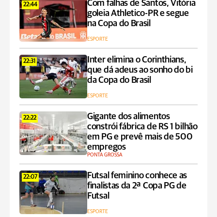
Com falhas de Santos, Vitória
22:44
goleia Athletico-PR e segue
na Copa do Brasil
ESPORTE
Inter elimina o Corinthians,
22:31
que dá adeus ao sonho do bi
da Copa do Brasil
ESPORTE
Gigante dos alimentos
22:22
constrói fábrica de RS 1 bilhão
em PG e prevê mais de 500
empregos
PONTA GROSSA
Futsal feminino conhece as
22:07
finalistas da 2ª Copa PG de
Futsal
ESPORTE