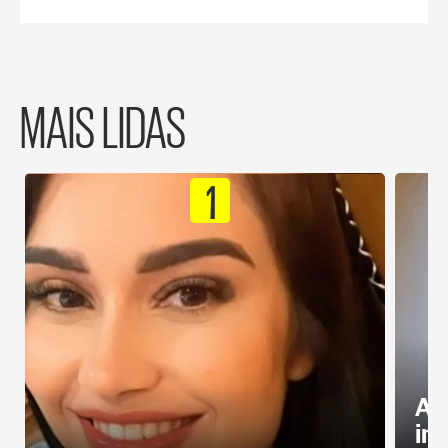
MAIS LIDAS
1
Al
in