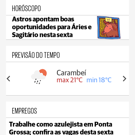
HORÓSCOPO
Astros apontam boas
oportunidades para Áries e
Sagitário nesta sexta
PREVISÃO DO TEMPO
Carambeí
in 18°C
max 21°C
min 18°C
EMPREGOS
Trabalhe como azulejista em Ponta
Grossa; confira as vagas desta sexta