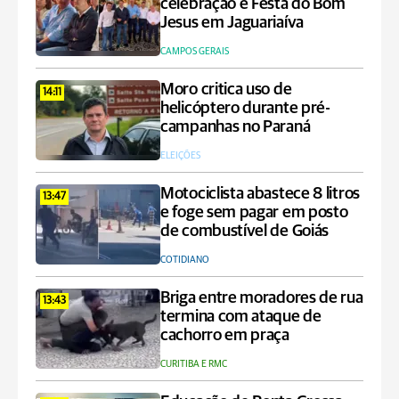
celebração e Festa do Bom
Jesus em Jaguariaíva
CAMPOS GERAIS
Moro critica uso de
14:11
helicóptero durante pré-
campanhas no Paraná
ELEIÇÕES
Motociclista abastece 8 litros
13:47
e foge sem pagar em posto
de combustível de Goiás
COTIDIANO
Briga entre moradores de rua
13:43
termina com ataque de
cachorro em praça
CURITIBA E RMC