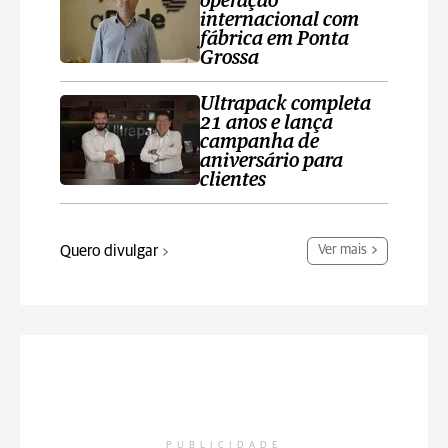
operação
internacional com
fábrica em Ponta
Grossa
Ultrapack completa
21 anos e lança
campanha de
aniversário para
clientes
Quero divulgar
Ver mais
PUBLICIDADE