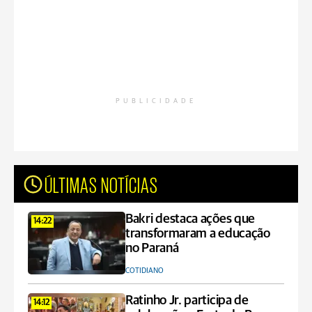
PUBLICIDADE
ÚLTIMAS NOTÍCIAS
Bakri destaca ações que
14:22
transformaram a educação
no Paraná
COTIDIANO
Ratinho Jr. participa de
14:12