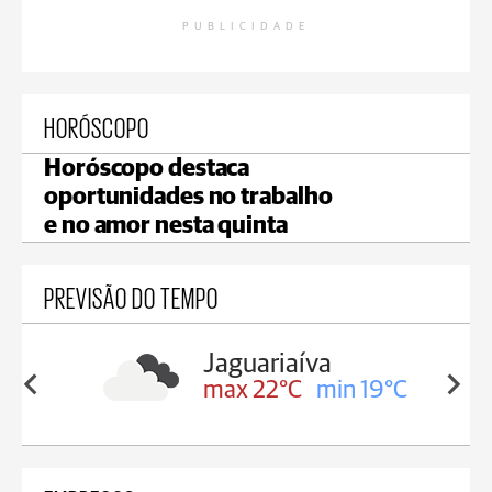
PUBLICIDADE
HORÓSCOPO
Horóscopo destaca
oportunidades no trabalho
e no amor nesta quinta
PREVISÃO DO TEMPO
Jaguariaíva
Tiba
max 22°C
min 19°C
max 