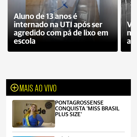
Aluno de 13 anos é
internado na UTI após ser
Ví
agredido com pá de lixo em
mo
escola
a 
MAIS AO VIVO
PONTAGROSSENSE
CONQUISTA 'MISS BRASIL
PLUS SIZE'