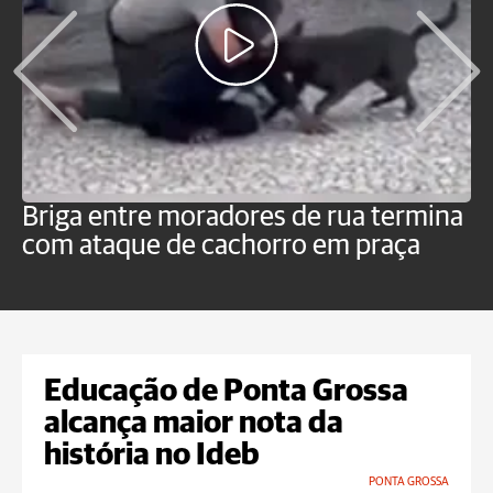
Briga entre moradores de rua termina
M
com ataque de cachorro em praça
c
o
Educação de Ponta Grossa
alcança maior nota da
história no Ideb
PONTA GROSSA