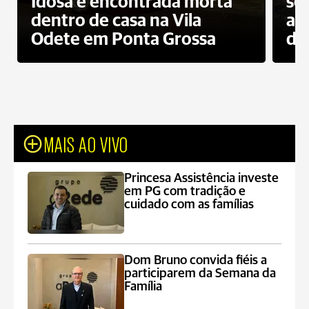
Idosa é encontrada morta
sec
dentro de casa na Vila
ap
Odete em Ponta Grossa
do
MAIS AO VIVO
Princesa Assistência investe
em PG com tradição e
cuidado com as famílias
Dom Bruno convida fiéis a
participarem da Semana da
Família