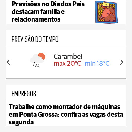
Previsões no Dia dos Pais
destacam família e
relacionamentos
PREVISÃO DO TEMPO
Carambeí
in 18°C
max 20°C
min 18°C
EMPREGOS
Trabalhe como montador de máquinas
em Ponta Grossa; confira as vagas desta
segunda