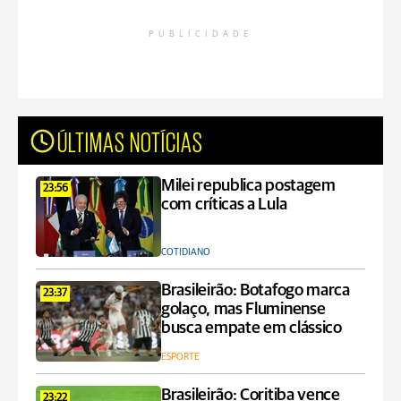
PUBLICIDADE
ÚLTIMAS NOTÍCIAS
Milei republica postagem
23:56
com críticas a Lula
COTIDIANO
Brasileirão: Botafogo marca
23:37
golaço, mas Fluminense
busca empate em clássico
ESPORTE
Brasileirão: Coritiba vence
23:22