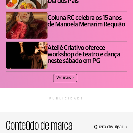
Dia dos Pais
Coluna RC celebra os 15 anos
de Manoela Menarim Requião
Ateliê Criativo oferece
workshop de teatro e dança
neste sábado em PG
Ver mais
PUBLICIDADE
Conteúdo de marca
Quero divulgar