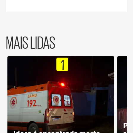
MAIS LIDAS
1
Pr