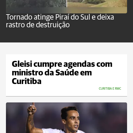
Tornado atinge Piraí do Sul e deixa
H
rastro de destruição
C
m
Gleisi cumpre agendas com
ministro da Saúde em
Curitiba
CURITIBA E RMC