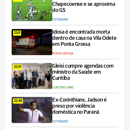
Chapecoense e se aproxima
do G5
COTIDIANO
Idosa é encontrada morta
23:11
dentro de casa na Vila Odete
em Ponta Grossa
PONTA GROSSA
Gleisi cumpre agendas com
22:51
ministro da Saúde em
Curitiba
CURITIBA E RMC
Ex-Corinthians, Jadson é
22:36
preso por violência
doméstica no Paraná
COTIDIANO