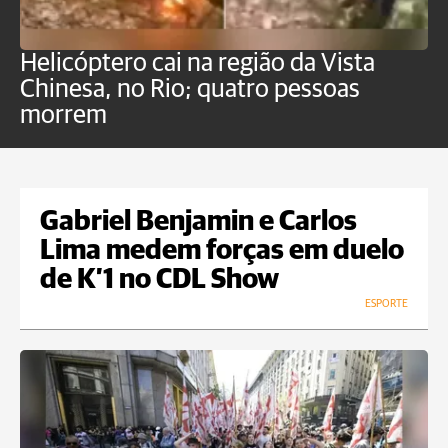
Helicóptero cai na região da Vista
C
Chinesa, no Rio; quatro pessoas
a
morrem
o
Gabriel Benjamin e Carlos
Lima medem forças em duelo
de K’1 no CDL Show
ESPORTE