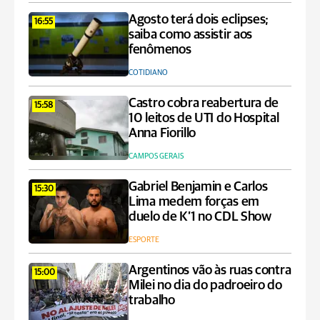
Agosto terá dois eclipses;
16:55
saiba como assistir aos
fenômenos
COTIDIANO
Castro cobra reabertura de
15:58
10 leitos de UTI do Hospital
Anna Fiorillo
CAMPOS GERAIS
Gabriel Benjamin e Carlos
15:30
Lima medem forças em
duelo de K’1 no CDL Show
ESPORTE
Argentinos vão às ruas contra
15:00
Milei no dia do padroeiro do
trabalho