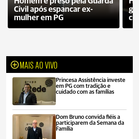
Homem é preso pela Guarda
Ho
Civil após espancar ex-
gr
mulher em PG
co
MAIS AO VIVO
Princesa Assistência investe
em PG com tradição e
cuidado com as famílias
Dom Bruno convida fiéis a
participarem da Semana da
Família