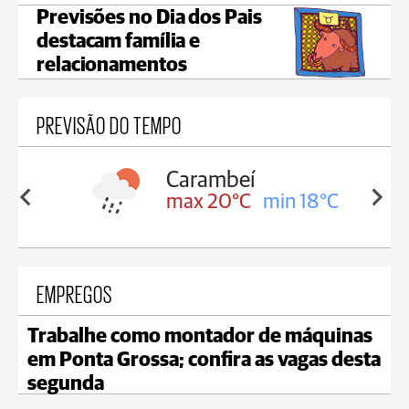
Previsões no Dia dos Pais
destacam família e
relacionamentos
PREVISÃO DO TEMPO
Carambeí
in 18°C
max 20°C
min 18°C
EMPREGOS
Trabalhe como montador de máquinas
em Ponta Grossa; confira as vagas desta
segunda