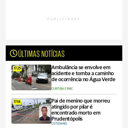
PUBLICIDADE
ÚLTIMAS NOTÍCIAS
Ambulância se envolve em
17:25
acidente e tomba a caminho
de ocorrência no Água Verde
CURITIBA E RMC
Pai de menino que morreu
17:14
atingido por pilar é
encontrado morto em
Prudentópolis
COTIDIANO