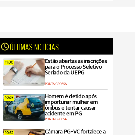
ÚLTIMAS NOTÍCIAS
Estão abertas as inscrições
11:00
para o Processo Seletivo
Seriado da UEPG
PONTA GROSSA
Homem é detido após
10:57
importunar mulher em
ônibus e tentar causar
acidente em PG
PONTA GROSSA
Câmara PG+VC fortalece a
10:32