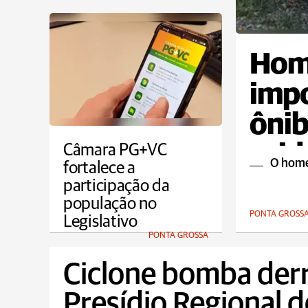
Hom
imp
ônib
acid
Câmara PG+VC
O home
fortalece a
participação da
população no
PONTA GROSS
Legislativo
PONTA GROSSA
Ciclone bomba der
Presídio Regional d