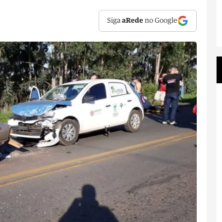
Siga
aRede
no Google