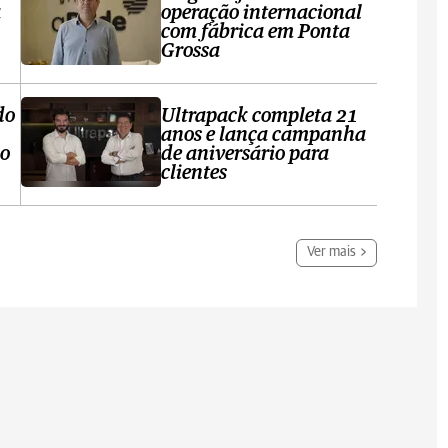
a
operação internacional
com fábrica em Ponta
Grossa
do
Ultrapack completa 21
anos e lança campanha
no
de aniversário para
clientes
Ver mais