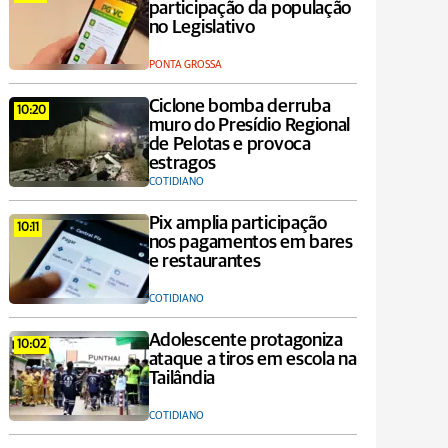
participação da população
no Legislativo
PONTA GROSSA
Ciclone bomba derruba
10:20
muro do Presídio Regional
de Pelotas e provoca
estragos
COTIDIANO
Pix amplia participação
10:11
nos pagamentos em bares
e restaurantes
COTIDIANO
Adolescente protagoniza
10:02
ataque a tiros em escola na
Tailândia
COTIDIANO