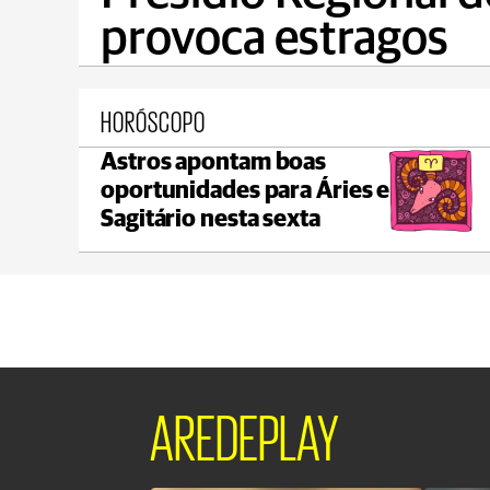
provoca estragos
HORÓSCOPO
Astros apontam boas
Castro
oportunidades para Áries e
°C
max 18°C
min 18°C
Sagitário nesta sexta
AREDEPLAY