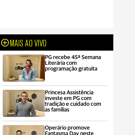
MAIS AO VIVO
PG recebe 45ª Semana
Literária com
programação gratuita
Princesa Assistência
investe em PG com
tradição e cuidado com
as famílias
Operário promove
Fantasma Day neste