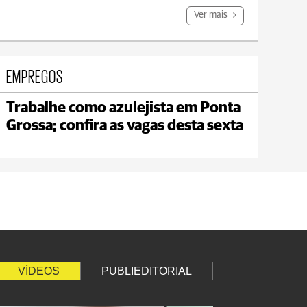
Ver mais
EMPREGOS
Trabalhe como azulejista em Ponta
Jaguariaíva
Grossa; confira as vagas desta sexta
max 19°C
min 18°C
VÍDEOS
PUBLIEDITORIAL