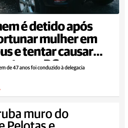
em é detido após
ortunar mulher em
us e tentar causar
ente em PG
m de 47 anos foi conduzido à delegacia
A
ruba muro do
e Pelotas e