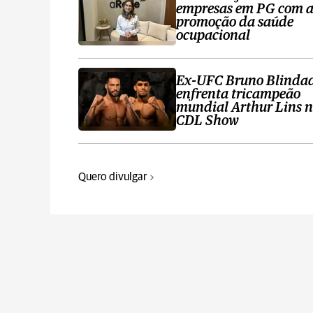
empresas em PG com 
promoção da saúde
ocupacional
Ex-UFC Bruno Blinda
enfrenta tricampeão
mundial Arthur Lins 
CDL Show
Quero divulgar