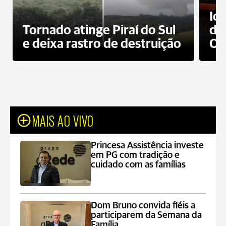
Id
Tornado atinge Piraí do Sul
de
e deixa rastro de destruição
Od
MAIS AO VIVO
Princesa Assistência investe
em PG com tradição e
cuidado com as famílias
Dom Bruno convida fiéis a
participarem da Semana da
Família