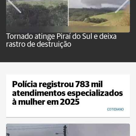
Tornado atinge Piraí do Sul e deixa
H
rastro de destruição
C
m
Polícia registrou 783 mil
atendimentos especializados
à mulher em 2025
COTIDIANO