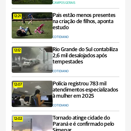
CAMPOS GERAIS
Pais estão menos presentes
12:21
na criação de filhos, aponta
estudo
COTIDIANO
Rio Grande do Sul contabiliza
12:12
2,6 mil desalojados após
tempestades
COTIDIANO
Polícia registrou 783 mil
12:07
atendimentos especializados
à mulher em 2025
COTIDIANO
Tornado atinge cidade do
12:02
Paraná e é confirmado pelo
Simepar