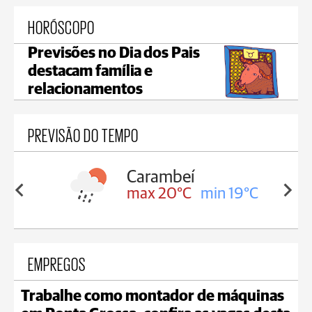
HORÓSCOPO
Previsões no Dia dos Pais
destacam família e
relacionamentos
PREVISÃO DO TEMPO
Carambeí
in 19°C
max 20°C
min 19°C
EMPREGOS
Trabalhe como montador de máquinas