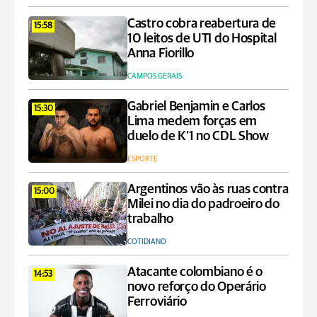
Castro cobra reabertura de
15:58
10 leitos de UTI do Hospital
Anna Fiorillo
CAMPOS GERAIS
Gabriel Benjamin e Carlos
15:30
Lima medem forças em
duelo de K’1 no CDL Show
ESPORTE
Argentinos vão às ruas contra
15:00
Milei no dia do padroeiro do
trabalho
COTIDIANO
Atacante colombiano é o
14:53
novo reforço do Operário
Ferroviário