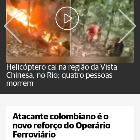
Helicóptero cai na região da Vista
C
Chinesa, no Rio; quatro pessoas
a
morrem
o
Atacante colombiano é o
novo reforço do Operário
Ferroviário