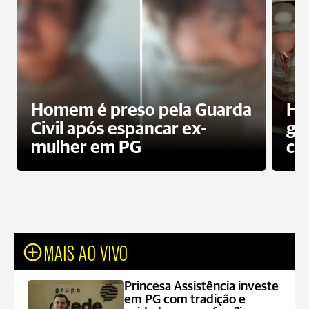
Homem é preso pela Guarda
Ho
Civil após espancar ex-
gr
mulher em PG
co
MAIS AO VIVO
Princesa Assistência investe
em PG com tradição e