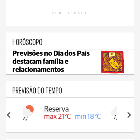
PUBLICIDADE
HORÓSCOPO
Previsões no Dia dos Pais
destacam família e
relacionamentos
PREVISÃO DO TEMPO
Irati
in 18°C
max 20°C
min 18°C