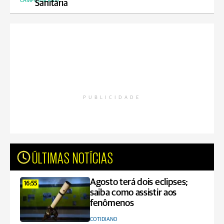
CAMPOS GERAIS
Sanitária
PUBLICIDADE
ÚLTIMAS NOTÍCIAS
Agosto terá dois eclipses;
16:55
saiba como assistir aos
fenômenos
COTIDIANO