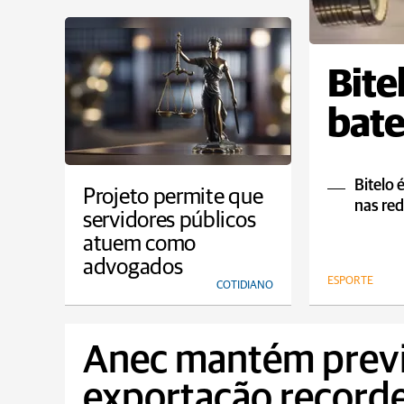
Bite
bate
Bitelo 
Projeto permite que
nas red
servidores públicos
atuem como
advogados
ESPORTE
COTIDIANO
Anec mantém previ
exportação recorde 