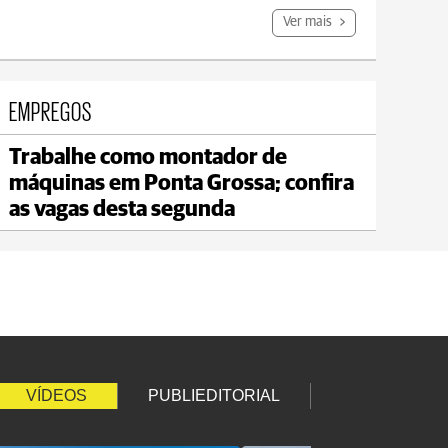
Ver mais
EMPREGOS
Trabalhe como montador de
Jaguariaíva
máquinas em Ponta Grossa; confira
max 19°C
min 18°C
as vagas desta segunda
VÍDEOS
PUBLIEDITORIAL