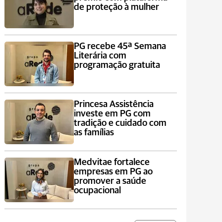
de proteção à mulher
PG recebe 45ª Semana
Literária com
programação gratuita
Princesa Assistência
investe em PG com
tradição e cuidado com
as famílias
Medvitae fortalece
empresas em PG ao
promover a saúde
ocupacional