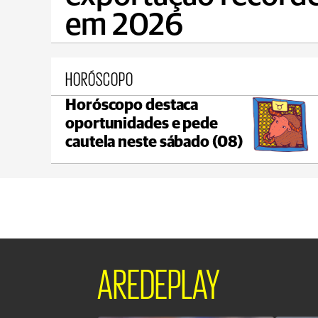
em 2026
HORÓSCOPO
Horóscopo destaca
Castro
oportunidades e pede
max 18°C
min 18°C
cautela neste sábado (08)
AREDEPLAY