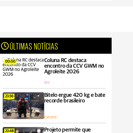
ÚLTIMAS NOTÍCIAS
Coluna RC destaca
00:00
encontro da CCV GWM no
Agroleite 2026
MIX
Bitelo ergue 420 kg e bate
23:56
recorde brasileiro
ESPORTE
Projeto permite que
23:48