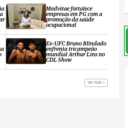
ia
Medvitae fortalece
ta
empresas em PG com a
ar
promoção da saúde
ocupacional
Ex-UFC Bruno Blindado
sa
enfrenta tricampeão
o
mundial Arthur Lins no
CDL Show
Ver mais