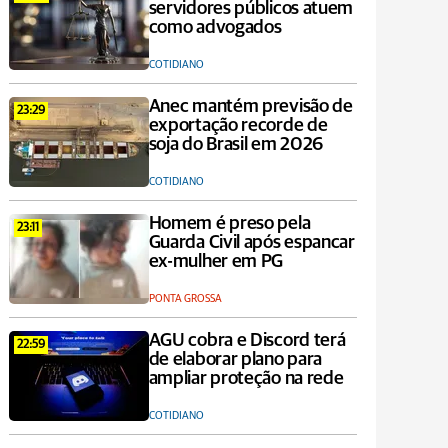
servidores públicos atuem
como advogados
COTIDIANO
Anec mantém previsão de
23:29
exportação recorde de
soja do Brasil em 2026
COTIDIANO
Homem é preso pela
23:11
Guarda Civil após espancar
ex-mulher em PG
PONTA GROSSA
AGU cobra e Discord terá
22:59
de elaborar plano para
ampliar proteção na rede
COTIDIANO