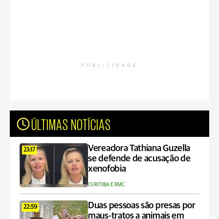
PUBLICIDADE
ÚLTIMAS NOTÍCIAS
Vereadora Tathiana Guzella
23:17
se defende de acusação de
xenofobia
CURITIBA E RMC
Duas pessoas são presas por
22:59
maus-tratos a animais em