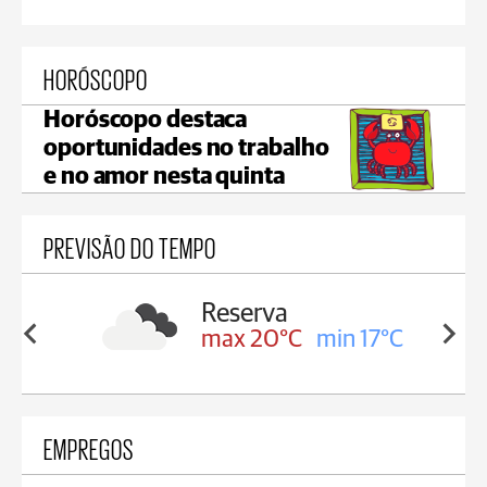
HORÓSCOPO
Horóscopo destaca
oportunidades no trabalho
e no amor nesta quinta
PREVISÃO DO TEMPO
orba
Reserva
in 20°C
max 20°C
min 17°C
EMPREGOS