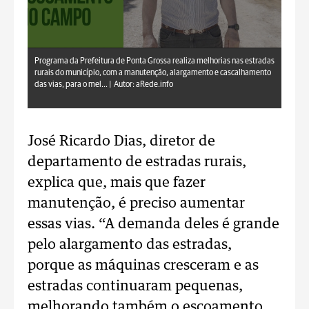
aRede.info
Programa da Prefeitura de Ponta Grossa realiza melhorias nas estradas
rurais do município, com a manutenção, alargamento e cascalhamento
das vias, para o mel... |
Autor: aRede.info
José Ricardo Dias, diretor de
departamento de estradas rurais,
explica que, mais que fazer
manutenção, é preciso aumentar
essas vias. “A demanda deles é grande
pelo alargamento das estradas,
porque as máquinas cresceram e as
estradas continuaram pequenas,
melhorando também o escoamento