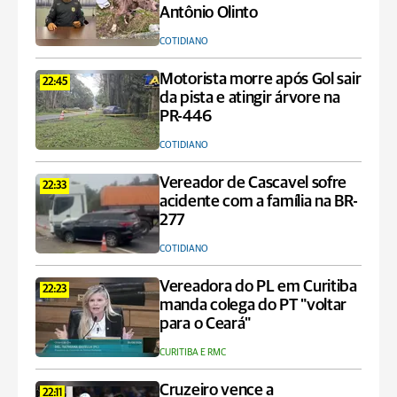
Antônio Olinto
COTIDIANO
Motorista morre após Gol sair
22:45
da pista e atingir árvore na
PR-446
COTIDIANO
Vereador de Cascavel sofre
22:33
acidente com a família na BR-
277
COTIDIANO
Vereadora do PL em Curitiba
22:23
manda colega do PT "voltar
para o Ceará"
CURITIBA E RMC
Cruzeiro vence a
22:11