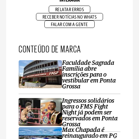
INTERAGIR
RELATAR ERROS
RECEBER NOTÍCIAS NO WHATS
FALAR COM A GENTE
CONTEÚDO DE MARCA
Faculdade Sagrada
Família abre
inscrições para o
vestibular em Ponta
Grossa
Ingressos solidários
para o FMS Fight
Night já podem ser
reservados em Ponta
Grossa
Max Chapada é
reinaugurado em PG