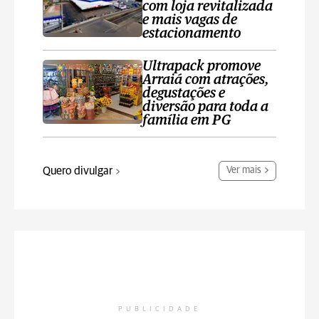
com loja revitalizada
e mais vagas de
estacionamento
Ultrapack promove
Arraiá com atrações,
degustações e
diversão para toda a
família em PG
Quero divulgar
Ver mais
PUBLICIDADE