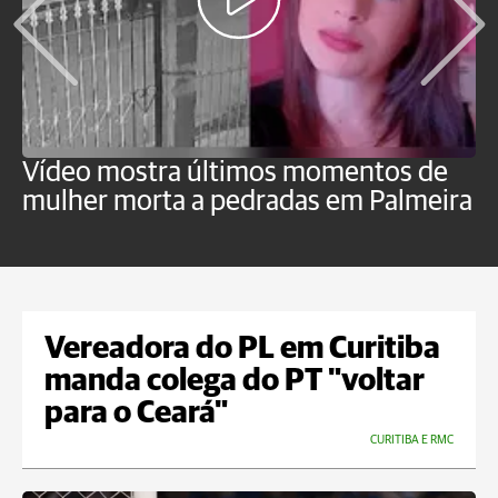
Vídeo mostra últimos momentos de
"
mulher morta a pedradas em Palmeira
c
U
Vereadora do PL em Curitiba
manda colega do PT "voltar
para o Ceará"
CURITIBA E RMC