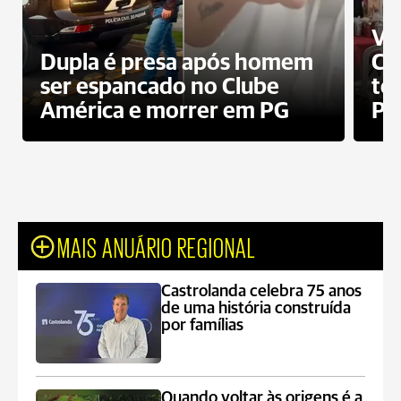
Ví
Dupla é presa após homem
Cl
ser espancado no Clube
te
América e morrer em PG
PG
MAIS ANUÁRIO REGIONAL
Castrolanda celebra 75 anos
de uma história construída
por famílias
Quando voltar às origens é a