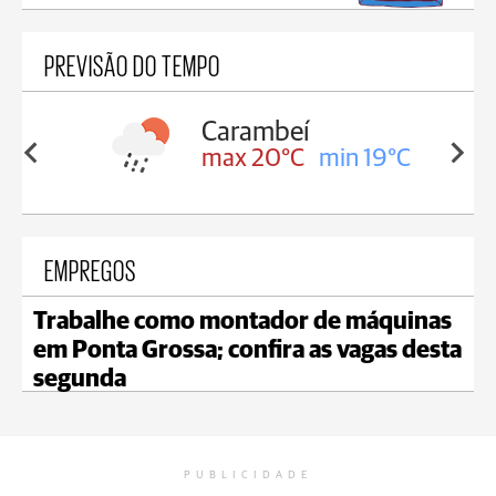
PREVISÃO DO TEMPO
Carambeí
in 19°C
max 20°C
min 19°C
EMPREGOS
Trabalhe como montador de máquinas
em Ponta Grossa; confira as vagas desta
segunda
PUBLICIDADE