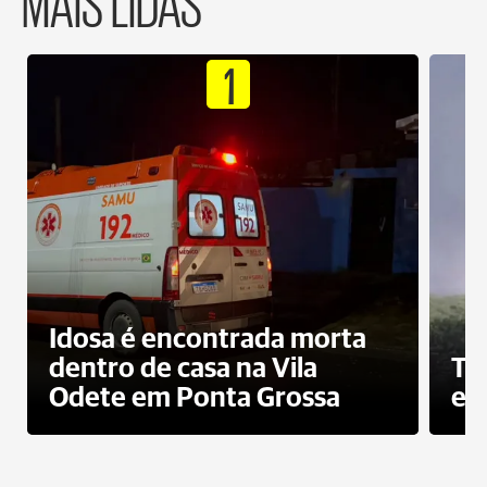
MAIS LIDAS
1
Idosa é encontrada morta
dentro de casa na Vila
To
Odete em Ponta Grossa
e 