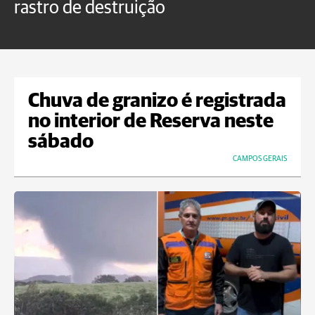
rastro de destruição
C
m
Chuva de granizo é registrada
no interior de Reserva neste
sábado
CAMPOS GERAIS