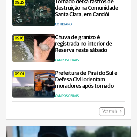
Tornado deixa rastros de
09:25
destruição na Comunidade
Santa Clara, em Candói
COTIDIANO
Chuva de granizo é
09:16
registrada no interior de
Reserva neste sábado
CAMPOS GERAIS
Prefeitura de Piraí do Sul e
09:01
Defesa Civil orientam
moradores após tornado
CAMPOS GERAIS
Ver mais