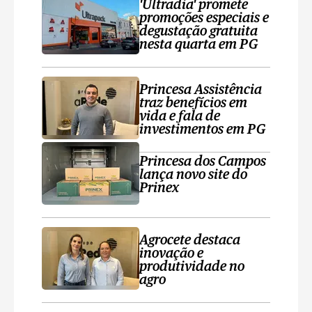
'Ultradia' promete
promoções especiais e
degustação gratuita
nesta quarta em PG
Princesa Assistência
traz benefícios em
vida e fala de
investimentos em PG
Princesa dos Campos
lança novo site do
Prinex
Agrocete destaca
inovação e
produtividade no
agro