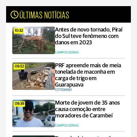
ÚLTIMAS NOTÍCIAS
Antes de novo tornado, Piraí
10:32
do Sul teve fenômeno com
danos em 2023
CAMPOS GERAIS
PRF apreende mais de meia
09:52
tonelada de maconha em
carga de trigo em
Guarapuava
COTIDIANO
Morte de jovem de 35 anos
09:39
causa comoção entre
moradores de Carambeí
CAMPOS GERAIS