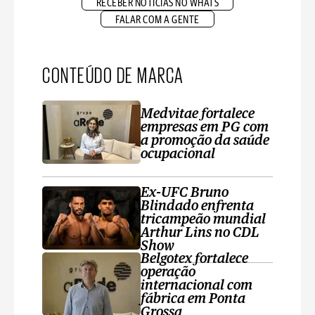
RECEBER NOTÍCIAS NO WHATS
FALAR COM A GENTE
CONTEÚDO DE MARCA
Medvitae fortalece
empresas em PG com
a promoção da saúde
ocupacional
Ex-UFC Bruno
Blindado enfrenta
tricampeão mundial
Arthur Lins no CDL
Show
Belgotex fortalece
operação
internacional com
fábrica em Ponta
Grossa