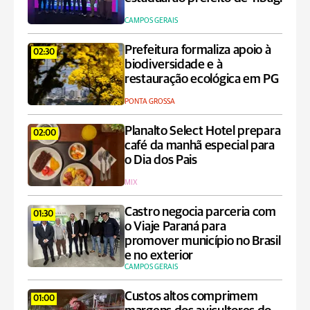
CAMPOS GERAIS
Prefeitura formaliza apoio à
02:30
biodiversidade e à
restauração ecológica em PG
PONTA GROSSA
Planalto Select Hotel prepara
02:00
café da manhã especial para
o Dia dos Pais
MIX
Castro negocia parceria com
01:30
o Viaje Paraná para
promover município no Brasil
e no exterior
CAMPOS GERAIS
Custos altos comprimem
01:00