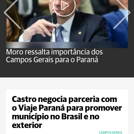
Moro ressalta importância dos
E
Campos Gerais para o Paraná
m
Castro negocia parceria com
o Viaje Paraná para promover
município no Brasil e no
exterior
CAMPOS GERAIS