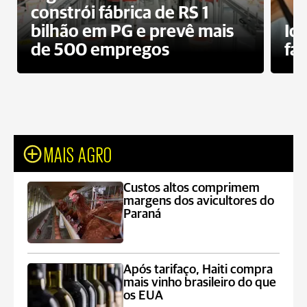
constrói fábrica de RS 1
bilhão em PG e prevê mais
Id
de 500 empregos
fa
MAIS AGRO
Custos altos comprimem
margens dos avicultores do
Paraná
Após tarifaço, Haiti compra
mais vinho brasileiro do que
os EUA