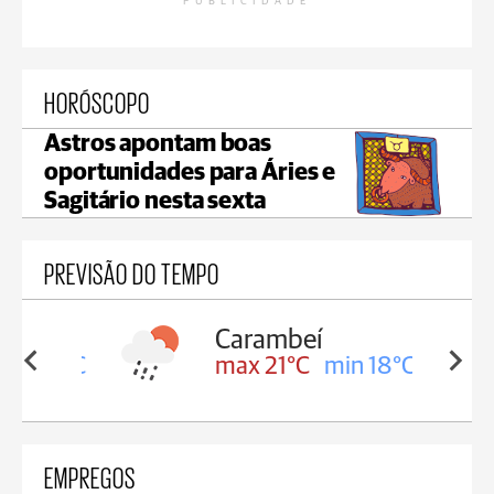
PUBLICIDADE
HORÓSCOPO
Astros apontam boas
oportunidades para Áries e
Sagitário nesta sexta
PREVISÃO DO TEMPO
Carambeí
in 18°C
max 21°C
min 18°C
EMPREGOS