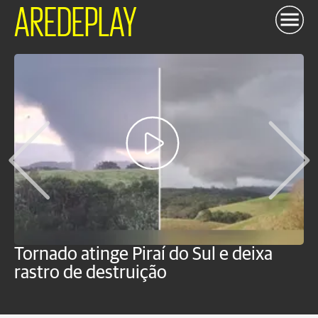
AREDEPLAY
Tornado atinge Piraí do Sul e deixa
H
rastro de destruição
C
m