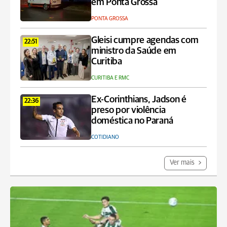
em Ponta Grossa
PONTA GROSSA
Gleisi cumpre agendas com
22:51
ministro da Saúde em
Curitiba
CURITIBA E RMC
Ex-Corinthians, Jadson é
22:36
preso por violência
doméstica no Paraná
COTIDIANO
Ver mais