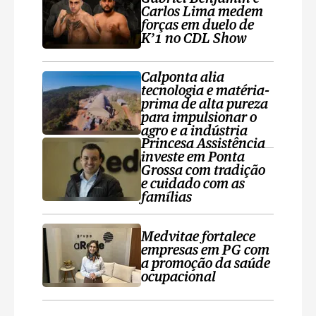
Carlos Lima medem
forças em duelo de
K’1 no CDL Show
Calponta alia
tecnologia e matéria-
prima de alta pureza
para impulsionar o
agro e a indústria
Princesa Assistência
investe em Ponta
Grossa com tradição
e cuidado com as
famílias
Medvitae fortalece
empresas em PG com
a promoção da saúde
ocupacional