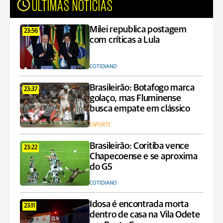
ÚLTIMAS NOTÍCIAS
Milei republica postagem
23:56
com críticas a Lula
COTIDIANO
Brasileirão: Botafogo marca
23:37
golaço, mas Fluminense
busca empate em clássico
ESPORTE
Brasileirão: Coritiba vence
23:22
Chapecoense e se aproxima
do G5
COTIDIANO
Idosa é encontrada morta
23:11
dentro de casa na Vila Odete