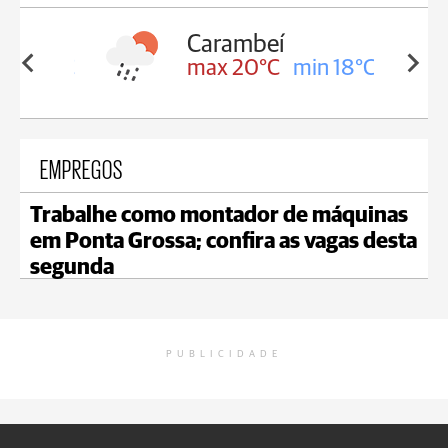
Carambeí
in 18°C
max 20°C
min 18°C
EMPREGOS
Trabalhe como montador de máquinas
em Ponta Grossa; confira as vagas desta
segunda
PUBLICIDADE