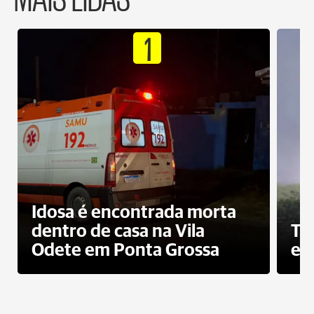
1
Idosa é encontrada morta
dentro de casa na Vila
To
Odete em Ponta Grossa
e 