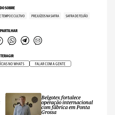
DO SOBRE
 TEMPO E CULTIVO
PREJUÍZOS NA SAFRA
SAFRA DE FEIJÃO
PARTILHAR
NTERAGIR
ÍCIAS NO WHATS
FALAR COM A GENTE
Belgotex fortalece
a
operação internacional
com fábrica em Ponta
Grossa