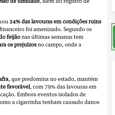
esso de umidade
, além do registro de
ixou
24% das lavouras em condições ruins
 financeiro foi amenizado. Segundo os
do feijão
nas últimas semanas tem
ra os prejuízos
no campo, onde a
afra
, que predomina no estado, mantém
te favorável
, com 79% das lavouras em
icação. Embora eventos isolados de
 como a cigarrinha tenham causado danos