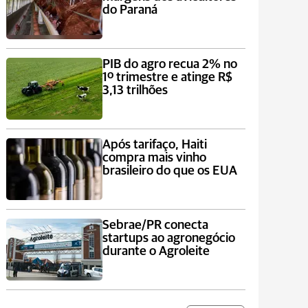
do Paraná
PIB do agro recua 2% no
1º trimestre e atinge R$
3,13 trilhões
Após tarifaço, Haiti
compra mais vinho
brasileiro do que os EUA
Sebrae/PR conecta
startups ao agronegócio
durante o Agroleite