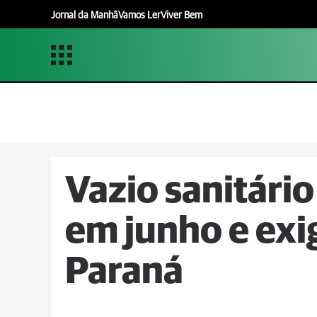
Jornal da Manhã
Vamos Ler
Viver Bem
Vazio sanitári
em junho e exi
Paraná