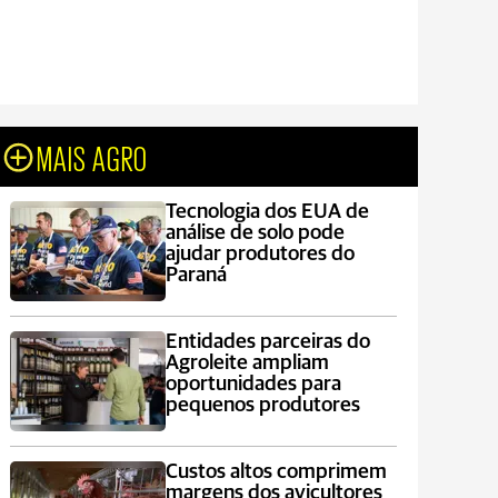
MAIS AGRO
Tecnologia dos EUA de
análise de solo pode
ajudar produtores do
Paraná
Entidades parceiras do
Agroleite ampliam
oportunidades para
pequenos produtores
Custos altos comprimem
margens dos avicultores