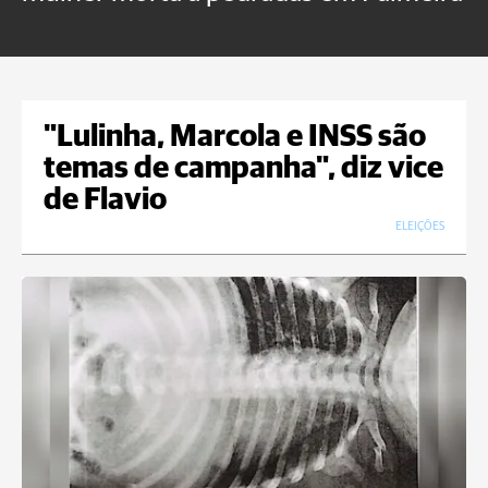
U
"Lulinha, Marcola e INSS são
temas de campanha", diz vice
de Flavio
ELEIÇÕES