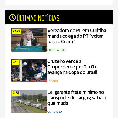
ÚLTIMAS NOTÍCIAS
Vereadora do PL em Curitiba
22:23
manda colega do PT "voltar
para o Ceará"
CURITIBA E RMC
Cruzeiro vence a
22:11
Chapecoense por 2 a 0 e
avança na Copa do Brasil
ESPORTE
Lei garante frete mínimo no
21:57
transporte de cargas; saiba o
que muda
COTIDIANO