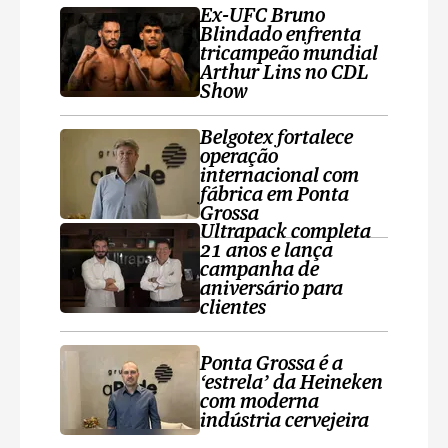
Ex-UFC Bruno
Blindado enfrenta
tricampeão mundial
Arthur Lins no CDL
Show
Belgotex fortalece
operação
internacional com
fábrica em Ponta
Grossa
Ultrapack completa
21 anos e lança
campanha de
aniversário para
clientes
Ponta Grossa é a
‘estrela’ da Heineken
com moderna
indústria cervejeira