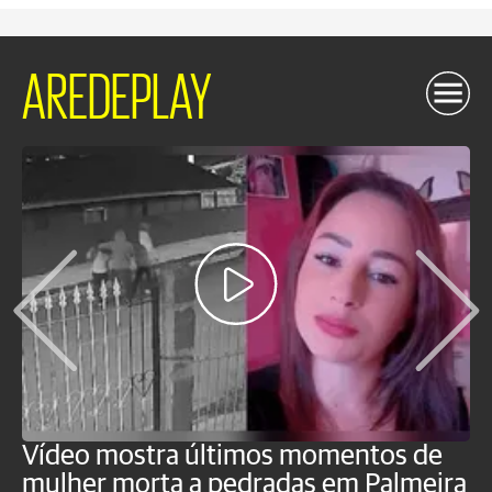
AREDEPLAY
Vídeo mostra últimos momentos de
"
mulher morta a pedradas em Palmeira
c