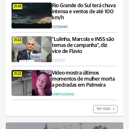
Rio Grande do Sul terá chuva
21:45
intensa e ventos de até 100
km/h
COTIDIANO
"Lulinha, Marcola e INSS são
21:32
temas de campanha", diz
vice de Flavio
ELEIÇÕES
Vídeo mostra últimos
21:22
momentos de mulher morta
a pedradas em Palmeira
CAMPOS GERAIS
Ver mais