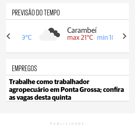
PREVISÃO DO TEMPO
Carambeí
in 19°C
max 21°C
min 18°C
EMPREGOS
Trabalhe como trabalhador
agropecuário em Ponta Grossa; confira
as vagas desta quinta
PUBLICIDADE