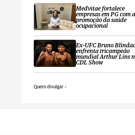
Medvitae fortalece
empresas em PG com 
promoção da saúde
ocupacional
Ex-UFC Bruno Blinda
enfrenta tricampeão
mundial Arthur Lins 
CDL Show
Quero divulgar