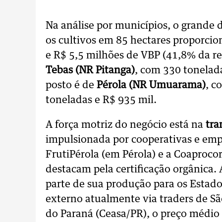
Na análise por municípios, o grande 
os cultivos em 85 hectares proporcio
e R$ 5,5 milhões de VBP (41,8% da r
Tebas (NR Pitanga)
, com 330 tonelada
posto é de
Pérola (NR Umuarama)
, c
toneladas e R$ 935 mil.
A força motriz do negócio está na
tra
impulsionada por cooperativas e emp
FrutiPérola (em Pérola) e a Coaproco
destacam pela certificação orgânica. 
parte de sua produção para os Estad
externo atualmente via traders de S
do Paraná (Ceasa/PR), o preço médio 