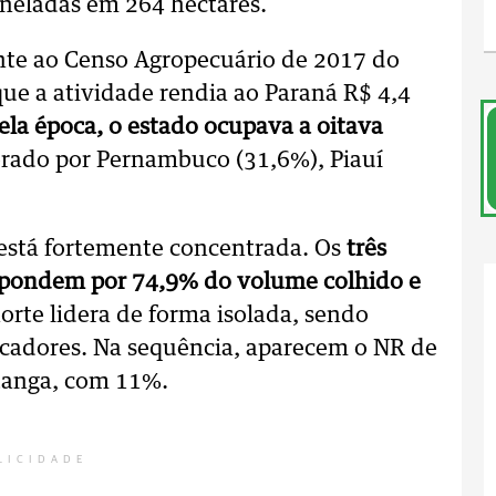
oneladas em 264 hectares.
te ao Censo Agropecuário de 2017 do
ue a atividade rendia ao Paraná R$ 4,4
la época, o estado ocupava a oitava
erado por Pernambuco (31,6%), Piauí
está fortemente concentrada. Os
três
espondem por 74,9% do volume colhido e
orte lidera de forma isolada, sendo
icadores. Na sequência, aparecem o NR de
tanga, com 11%.
LICIDADE