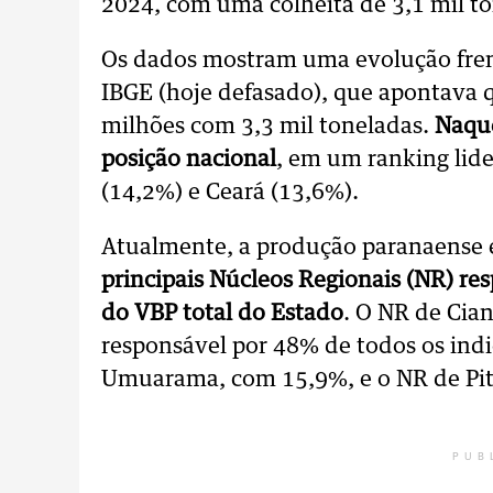
2024, com uma colheita de 3,1 mil t
Os dados mostram uma evolução fren
IBGE (hoje defasado), que apontava q
milhões com 3,3 mil toneladas.
Naque
posição nacional
, em um ranking lid
(14,2%) e Ceará (13,6%).
Atualmente, a produção paranaense 
principais Núcleos Regionais (NR) r
do VBP total do Estado
. O NR de Cian
responsável por 48% de todos os ind
Umuarama, com 15,9%, e o NR de Pi
PUB