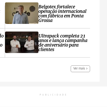
Belgotex fortalece
a
operação internacional
com fábrica em Ponta
Grossa
do
Ultrapack completa 21
anos e lança campanha
no
de aniversário para
clientes
Ver mais
PUBLICIDADE