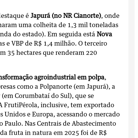
destaque é
Japurá (no NR Cianorte)
, onde
naram uma colheita de 1,3 mil toneladas
enda do estado). Em seguida está
Nova
s e VBP de R$ 1,4 milhão. O terceiro
om 35 hectares que renderam 220
nsformação agroindustrial em polpa
,
resas como a Polpanorte (em Japurá), a
r (em Corumbataí do Sul), que se
A FrutiPérola, inclusive, tem exportado
os Unidos e Europa, acessando o mercado
ão Paulo. Nas Centrais de Abastecimento
da fruta in natura em 2025 foi de R$