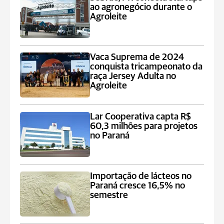
ao agronegócio durante o
Agroleite
Vaca Suprema de 2024
conquista tricampeonato da
raça Jersey Adulta no
Agroleite
Lar Cooperativa capta R$
60,3 milhões para projetos
no Paraná
Importação de lácteos no
Paraná cresce 16,5% no
semestre