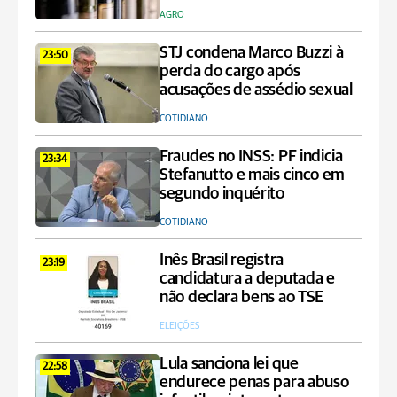
AGRO
STJ condena Marco Buzzi à
23:50
perda do cargo após
acusações de assédio sexual
COTIDIANO
Fraudes no INSS: PF indicia
23:34
Stefanutto e mais cinco em
segundo inquérito
COTIDIANO
Inês Brasil registra
23:19
candidatura a deputada e
não declara bens ao TSE
ELEIÇÕES
Lula sanciona lei que
22:58
endurece penas para abuso