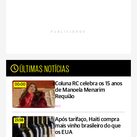
PUBLICIDADE
ÚLTIMAS NOTÍCIAS
Coluna RC celebra os 15 anos
00:00
de Manoela Menarim
Requião
MIX
Após tarifaço, Haiti compra
23:58
mais vinho brasileiro do que
os EUA