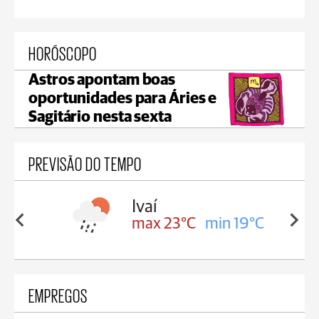
HORÓSCOPO
Astros apontam boas
oportunidades para Áries e
Sagitário nesta sexta
PREVISÃO DO TEMPO
lis
Ivaí
in 17°C
max 23°C
min 19°C
EMPREGOS