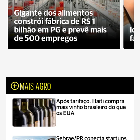
Gigante dos alimentos
constrói fábrica de RS 1
bilhão em PG e prevê mais
Id
de 500 empregos
fa
MAIS AGRO
Após tarifaço, Haiti compra
mais vinho brasileiro do que
os EUA
Sebrae/PR conecta startups