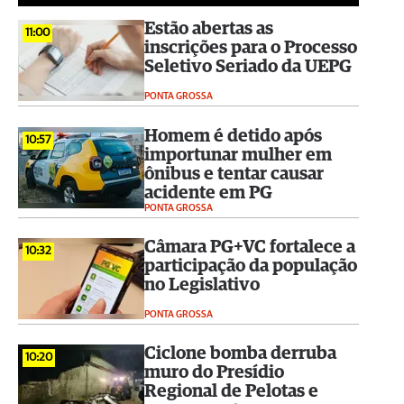
Estão abertas as
11:00
inscrições para o Processo
Seletivo Seriado da UEPG
PONTA GROSSA
Homem é detido após
10:57
importunar mulher em
ônibus e tentar causar
acidente em PG
PONTA GROSSA
Câmara PG+VC fortalece a
10:32
participação da população
no Legislativo
PONTA GROSSA
Ciclone bomba derruba
10:20
muro do Presídio
Regional de Pelotas e