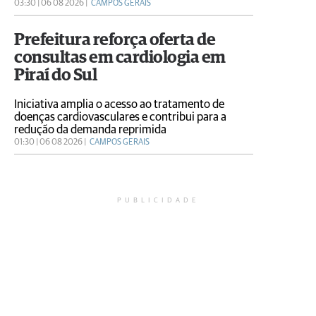
servidores
03:30 | 06 08 2026 |
CAMPOS GERAIS
Prefeitura reforça oferta de
consultas em cardiologia em
Piraí do Sul
Iniciativa amplia o acesso ao tratamento de
doenças cardiovasculares e contribui para a
redução da demanda reprimida
01:30 | 06 08 2026 |
CAMPOS GERAIS
PUBLICIDADE