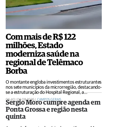
Com mais de R$ 122
milhões, Estado
moderniza saúde na
regional de Telêmaco
Borba
O montante engloba investimentos estruturantes
nos sete municípios da microrregião, destacando-
se a estruturação do Hospital Regional, a
construção de cinco novos Prontos
06:40 | 06 08 2026 |
CAMPOS GERAIS
Sergio Moro cumpre agenda em
Atendimentos e a entrega de 138 veículos
Ponta Grossa e região nesta
quinta