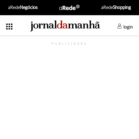
aRede
Negócios
aRede
Shopping
login
PUBLICIDADE