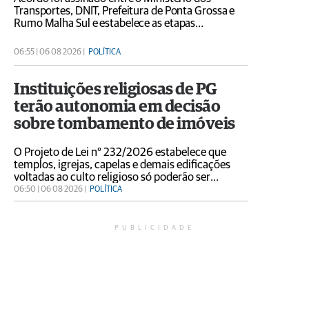
Transportes, DNIT, Prefeitura de Ponta Grossa e
Rumo Malha Sul e estabelece as etapas
necessárias para cessão de antigos trechos
ferroviários ao município
06:55 | 06 08 2026 |
POLÍTICA
Instituições religiosas de PG
terão autonomia em decisão
sobre tombamento de imóveis
O Projeto de Lei n° 232/2026 estabelece que
templos, igrejas, capelas e demais edificações
voltadas ao culto religioso só poderão ser
tombados mediante autorização expressa e por
06:50 | 06 08 2026 |
POLÍTICA
escrito da respectiva entidade religiosa
PUBLICIDADE