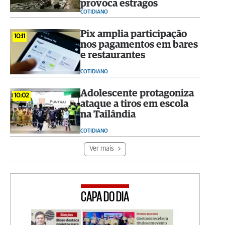
provoca estragos
COTIDIANO
Pix amplia participação
10:11
nos pagamentos em bares
e restaurantes
COTIDIANO
Adolescente protagoniza
10:02
ataque a tiros em escola
na Tailândia
COTIDIANO
Ver mais
CAPA DO DIA