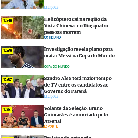
ELEIÇÕES
Helicóptero cai na região da
12:48
Vista Chinesa, no Rio; quatro
pessoas morrem
COTIDIANO
Investigação revela plano para
12:38
matar Messi na Copa do Mundo
COPA DO MUNDO
Sandro Alex terá maior tempo
12:37
de TV entre os candidatos ao
Governo do Paraná
ELEIÇÕES
Volante da Seleção, Bruno
12:13
Guimarães é anunciado pelo
Arsenal
ESPORTE