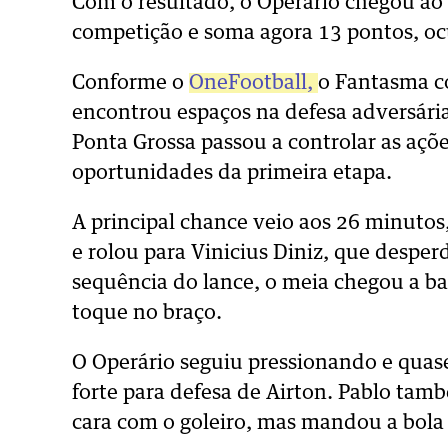
Com o resultado, o Operário chegou ao 
competição e soma agora 13 pontos, oc
Conforme o
OneFootball,
o Fantasma c
encontrou espaços na defesa adversária
Ponta Grossa passou a controlar as açõe
oportunidades da primeira etapa.
A principal chance veio aos 26 minuto
e rolou para Vinicius Diniz, que despe
sequência do lance, o meia chegou a bal
toque no braço.
O Operário seguiu pressionando e quase
forte para defesa de Airton. Pablo tam
cara com o goleiro, mas mandou a bola