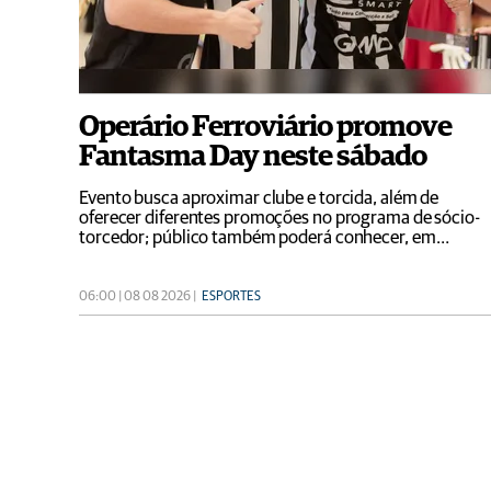
Operário Ferroviário promove
Fantasma Day neste sábado
Evento busca aproximar clube e torcida, além de
oferecer diferentes promoções no programa de sócio-
torcedor; público também poderá conhecer, em
primeira mão, o projeto de engenharia que prevê a
remodelação do complexo do Estádio Germano Krüger
06:00 | 08 08 2026 |
ESPORTES