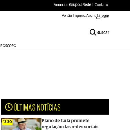
Anunciar
Grupo aRede
|
Contato
Versão Impressa
Assine
Login
Buscar
RÓSCOPO
ÚLTIMAS NOTÍCIAS
Plano de Lula promete
13:30
regulação das redes sociais