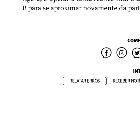
B para se aproximar novamente da part
COMP
IN
RELATAR ERROS
RECEBER NOTÍ