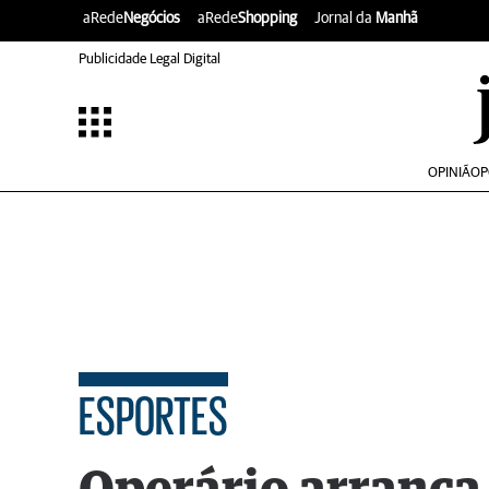
aRede
Negócios
aRede
Shopping
Jornal da
Manhã
Publicidade Legal Digital
OPINIÃO
P
ESPORTES