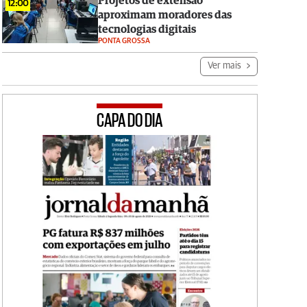
Projetos de extensão
12:00
aproximam moradores das
tecnologias digitais
PONTA GROSSA
Ver mais
CAPA DO DIA