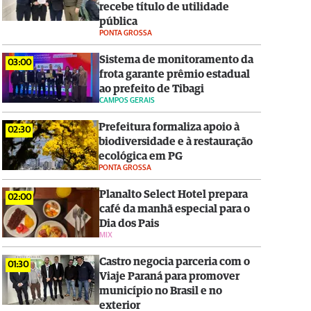
recebe título de utilidade
pública
PONTA GROSSA
Sistema de monitoramento da
03:00
frota garante prêmio estadual
ao prefeito de Tibagi
CAMPOS GERAIS
Prefeitura formaliza apoio à
02:30
biodiversidade e à restauração
ecológica em PG
PONTA GROSSA
Planalto Select Hotel prepara
02:00
café da manhã especial para o
Dia dos Pais
MIX
Castro negocia parceria com o
01:30
Viaje Paraná para promover
município no Brasil e no
exterior