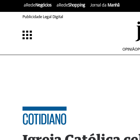
aRede
Negócios
aRede
Shopping
Jornal da
Manhã
Publicidade Legal Digital
OPINIÃO
P
COTIDIANO