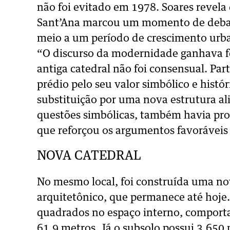
não foi evitado em 1978. Soares revela
Sant’Ana marcou um momento de debate
meio a um período de crescimento urban
“O discurso da modernidade ganhava for
antiga catedral não foi consensual. Pa
prédio pelo seu valor simbólico e hist
substituição por uma nova estrutura a
questões simbólicas, também havia prob
que reforçou os argumentos favoráveis 
NOVA CATEDRAL
No mesmo local, foi construída uma no
arquitetônico, que permanece até hoje.
quadrados no espaço interno, comporta
61,9 metros. Já o subsolo possui 3.650