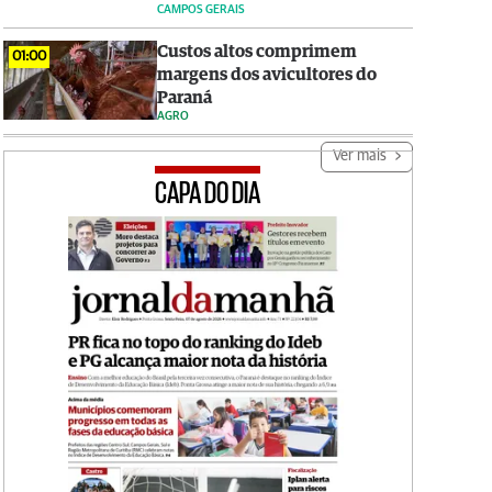
CAMPOS GERAIS
Custos altos comprimem
01:00
margens dos avicultores do
Paraná
AGRO
Ver mais
CAPA DO DIA